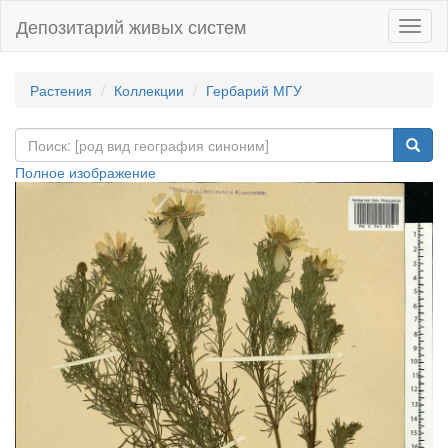
Депозитарий живых систем
Навиг
Растения
Коллекции
Гербарий МГУ
Полное изображение