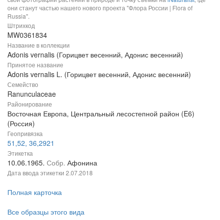
они станут частью нашего нового проекта "Флора России | Flora of
Russia".
Штрихкод
MW0361834
Название в коллекции
Adonis vernalis (Горицвет весенний, Адонис весенний)
Принятое название
Adonis vernalis L. (Горицвет весенний, Адонис весенний)
Семейство
Ranunculaceae
Районирование
Восточная Европа, Центральный лесостепной район (E6)
(Россия)
Геопривязка
51,52, 36,2921
Этикетка
10.06.1965.
Собр.
Афонина
Дата ввода этикетки
2.07.2018
Полная карточка
Все образцы этого вида