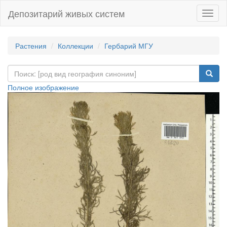
Депозитарий живых систем
Навиг
Растения
Коллекции
Гербарий МГУ
Полное изображение