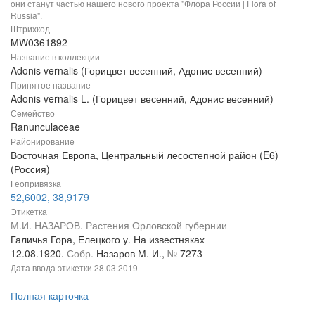
они станут частью нашего нового проекта "Флора России | Flora of
Russia".
Штрихкод
MW0361892
Название в коллекции
Adonis vernalis (Горицвет весенний, Адонис весенний)
Принятое название
Adonis vernalis L. (Горицвет весенний, Адонис весенний)
Семейство
Ranunculaceae
Районирование
Восточная Европа, Центральный лесостепной район (E6)
(Россия)
Геопривязка
52,6002, 38,9179
Этикетка
М.И. НАЗАРОВ. Растения Орловской губернии
Галичья Гора, Елецкого у. На известняках
12.08.1920.
Собр.
Назаров М. И.,
№
7273
Дата ввода этикетки
28.03.2019
Полная карточка