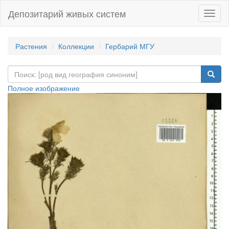
Депозитарий живых систем
Навиг
Растения
Коллекции
Гербарий МГУ
Полное изображение