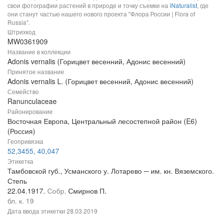
свои фотографии растений в природе и точку съемки на
iNaturalist
, где
они станут частью нашего нового проекта "Флора России | Flora of
Russia".
Штрихкод
MW0361909
Название в коллекции
Adonis vernalis (Горицвет весенний, Адонис весенний)
Принятое название
Adonis vernalis L. (Горицвет весенний, Адонис весенний)
Семейство
Ranunculaceae
Районирование
Восточная Европа, Центральный лесостепной район (E6)
(Россия)
Геопривязка
52,3455, 40,047
Этикетка
Тамбовской губ., Усманского у. Лотарево ─ им. кн. Вяземского.
Степь
22.04.1917.
Собр.
Смирнов П.
бл. к. 19
Дата ввода этикетки
28.03.2019