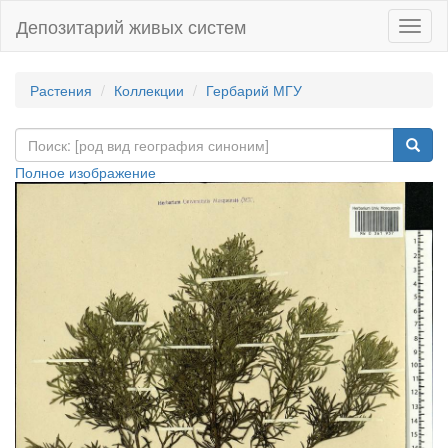
Депозитарий живых систем
Навиг
Растения
Коллекции
Гербарий МГУ
Полное изображение