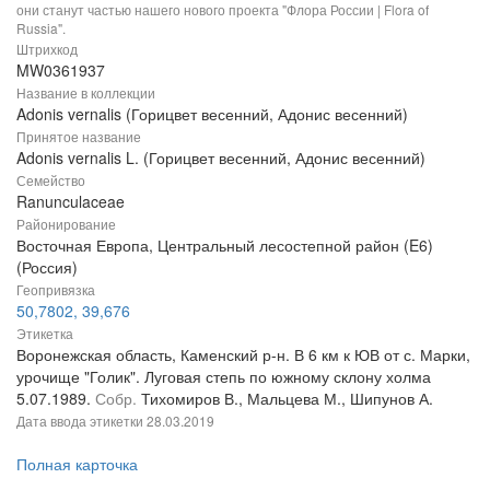
они станут частью нашего нового проекта "Флора России | Flora of
Russia".
Штрихкод
MW0361937
Название в коллекции
Adonis vernalis (Горицвет весенний, Адонис весенний)
Принятое название
Adonis vernalis L. (Горицвет весенний, Адонис весенний)
Семейство
Ranunculaceae
Районирование
Восточная Европа, Центральный лесостепной район (E6)
(Россия)
Геопривязка
50,7802, 39,676
Этикетка
Воронежская область, Каменский р-н. В 6 км к ЮВ от с. Марки,
урочище "Голик". Луговая степь по южному склону холма
5.07.1989.
Собр.
Тихомиров В., Мальцева М., Шипунов А.
Дата ввода этикетки
28.03.2019
Полная карточка