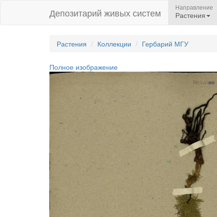
Направление
Депозитарий живых систем
Растения
Растения
Коллекции
Гербарий МГУ
Полное изображение