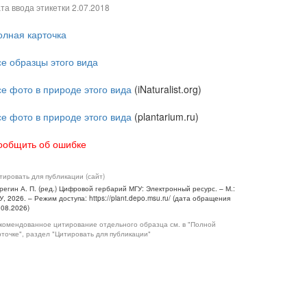
та ввода этикетки
2.07.2018
олная карточка
се образцы этого вида
се фото в природе этого вида
(iNaturalist.org)
се фото в природе этого вида
(plantarium.ru)
ообщить об ошибке
тировать для публикации (сайт)
регин А. П. (ред.) Цифровой гербарий МГУ: Электронный ресурс. – М.:
У, 2026. – Режим доступа: https://plant.depo.msu.ru/ (дата обращения
.08.2026)
комендованное цитирование отдельного образца см. в "Полной
рточке", раздел "Цитировать для публикации"