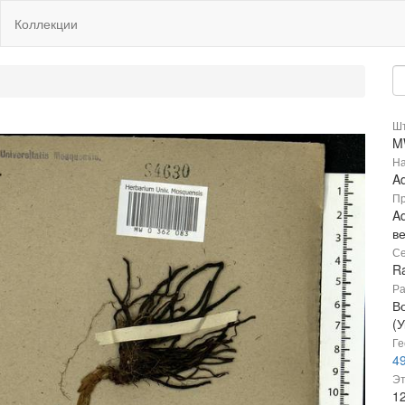
Коллекции
Шт
M
На
Ad
Пр
Ad
в
Се
R
Ра
В
(
Ге
49
Эт
1