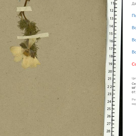
Да
П
В
В
В
С
Ци
Се
МГ
07
Ре
ка