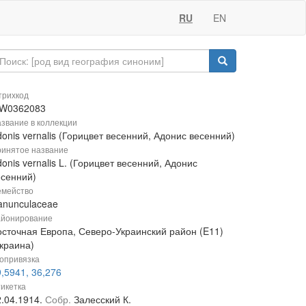
RU
EN
рихкод
W0362083
звание в коллекции
onis vernalis (Горицвет весенний, Адонис весенний)
инятое название
onis vernalis L. (Горицвет весенний, Адонис
есенний)
мейство
anunculaceae
йонирование
осточная Европа, Северо-Украинский район (E11)
Украина)
опривязка
,5941, 36,276
икетка
2.04.1914.
Собр.
Залесский К.