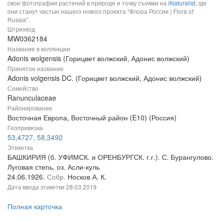
свои фотографии растений в природе и точку съемки на
iNaturalist
, где
они станут частью нашего нового проекта "Флора России | Flora of
Russia".
Штрихкод
MW0362184
Название в коллекции
Adonis wolgensis (Горицвет волжский, Адонис волжский)
Принятое название
Adonis volgensis DC. (Горицвет волжский, Адонис волжский)
Семейство
Ranunculaceae
Районирование
Восточная Европа, Восточный район (E10) (Россия)
Геопривязка
53,4727, 58,3492
Этикетка
БАШКИРИЯ (б. УФИМСК. и ОРЕНБУРГСК. г.г.). С. Бурангулово.
Луговая степь, оз. Асли-куль
24.06.1926.
Собр.
Носков А. К.
Дата ввода этикетки
28.03.2019
Полная карточка