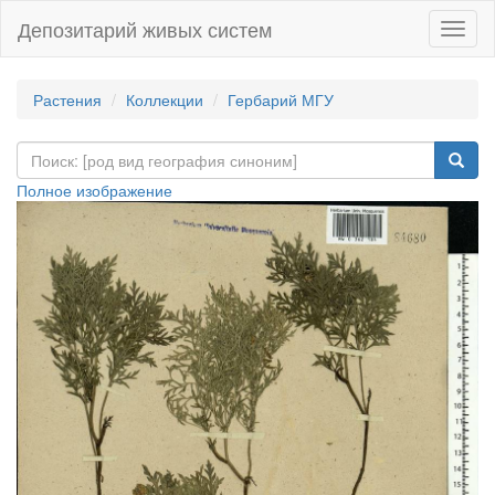
Депозитарий живых систем
Навиг
Растения
Коллекции
Гербарий МГУ
Полное изображение