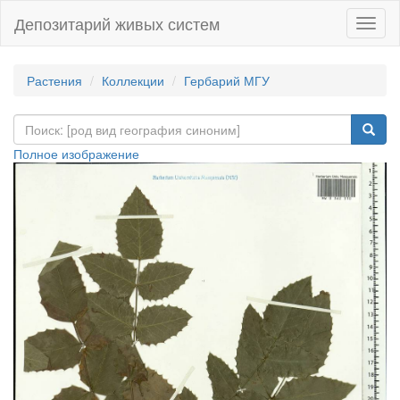
Депозитарий живых систем
Навиг
Растения
Коллекции
Гербарий МГУ
Полное изображение