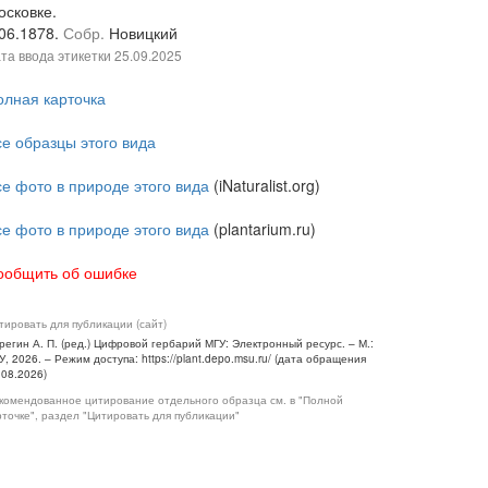
осковке.
.06.1878.
Собр.
Новицкий
та ввода этикетки
25.09.2025
олная карточка
се образцы этого вида
се фото в природе этого вида
(iNaturalist.org)
се фото в природе этого вида
(plantarium.ru)
ообщить об ошибке
тировать для публикации (сайт)
регин А. П. (ред.) Цифровой гербарий МГУ: Электронный ресурс. – М.:
У, 2026. – Режим доступа: https://plant.depo.msu.ru/ (дата обращения
.08.2026)
комендованное цитирование отдельного образца см. в "Полной
рточке", раздел "Цитировать для публикации"