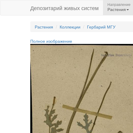
Направление
Депозитарий живых систем
Растения
Растения
Коллекции
Гербарий МГУ
Полное изображение