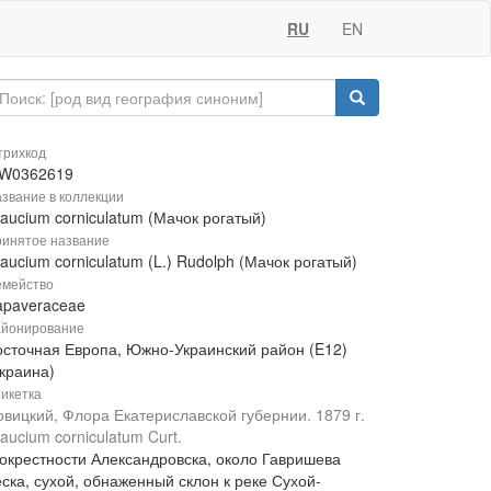
RU
EN
рихкод
W0362619
звание в коллекции
aucium corniculatum (Мачок рогатый)
инятое название
aucium corniculatum (L.) Rudolph (Мачок рогатый)
мейство
apaveraceae
йонирование
осточная Европа, Южно-Украинский район (E12)
Украина)
икетка
овицкий, Флора Екатериславской губернии. 1879 г.
aucium corniculatum Curt.
 окрестности Александровска, около Гавришева
ска, сухой, обнаженный склон к реке Сухой-