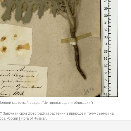
олной карточке", раздел "Цитировать для публикации")
? Загружай свои фотографии растений в природе и точку съемки на
ра России | Flora of Russia".