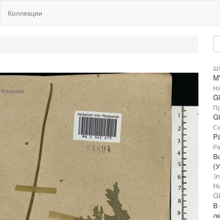
Коллекции
Шт
M
На
Gl
Пр
Gl
Се
P
Ра
В
(
Эт
Н
Gl
В
ле