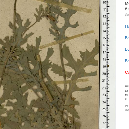
М
8
Да
П
В
В
В
С
Ци
Се
МГ
08
Ре
ка