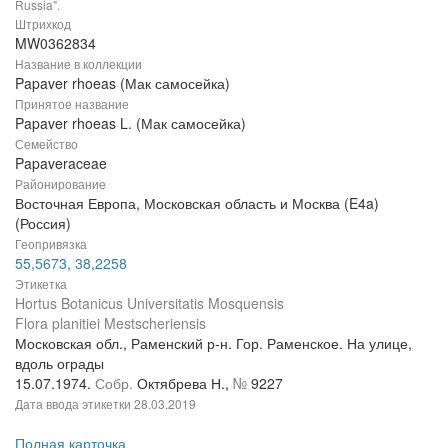
Russia".
Штрихкод
MW0362834
Название в коллекции
Papaver rhoeas (Мак самосейка)
Принятое название
Papaver rhoeas L. (Мак самосейка)
Семейство
Papaveraceae
Районирование
Восточная Европа, Московская область и Москва (E4a)
(Россия)
Геопривязка
55,5673, 38,2258
Этикетка
Hortus Botanicus Universitatis Mosquensis
Flora planitiei Mestscheriensis
Московская обл., Раменский р-н. Гор. Раменское. На улице,
вдоль ограды
15.07.1974.
Собр.
Октябрева Н.,
№
9227
Дата ввода этикетки
28.03.2019
Полная карточка