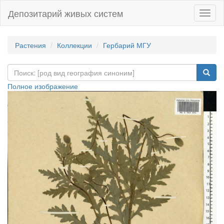
Депозитарий живых систем
Навиг
Растения
Коллекции
Гербарий МГУ
Полное изображение