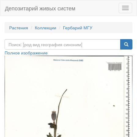
Депозитарий живых систем
Навиг
Растения
Коллекции
Гербарий МГУ
Полное изображение