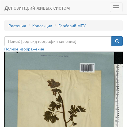
Депозитарий живых систем
Навиг
Растения
Коллекции
Гербарий МГУ
Полное изображение