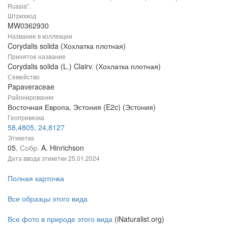
Russia".
Штрихкод
MW0362930
Название в коллекции
Corydalis solida (Хохлатка плотная)
Принятое название
Corydalis solida (L.) Clairv. (Хохлатка плотная)
Семейство
Papaveraceae
Районирование
Восточная Европа, Эстония (E2c) (Эстония)
Геопривязка
58,4805, 24,8127
Этикетка
05.
Собр.
A. Hinrichson
Дата ввода этикетки
25.01.2024
Полная карточка
Все образцы этого вида
Все фото в природе этого вида
(iNaturalist.org)