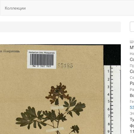
Коллекции
Шт
M
На
Co
Пр
Co
Се
P
Ра
В
Ге
53
Эт
Ту
ф
1