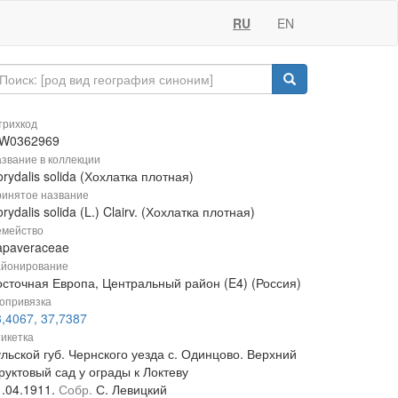
RU
EN
рихкод
W0362969
звание в коллекции
rydalis solida (Хохлатка плотная)
инятое название
rydalis solida (L.) Clairv. (Хохлатка плотная)
мейство
apaveraceae
йонирование
осточная Европа, Центральный район (E4) (Россия)
опривязка
,4067, 37,7387
икетка
льской губ. Чернского уезда с. Одинцово. Верхний
руктовый сад у ограды к Локтеву
1.04.1911.
Собр.
С. Левицкий