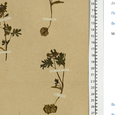
Да
П
В
М
В
В