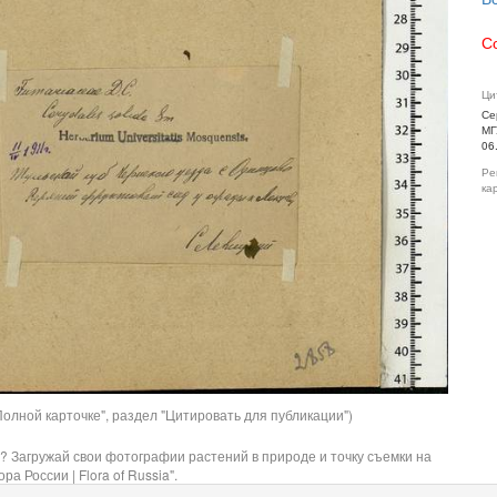
С
Ци
Се
МГ
06
Ре
ка
олной карточке", раздел "Цитировать для публикации")
? Загружай свои фотографии растений в природе и точку съемки на
ра России | Flora of Russia".