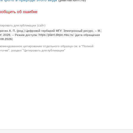
ообщить об ошибке
тировать для публикации (сайт)
регин А. П. (ред.) Цифровой гербарий МГУ: Электронный ресурс. – М.:
У, 2026. – Режим доступа: https://plant.depo.msu.ru/ (дата обращения
.08.2026)
комендованное цитирование отдельного образца см. в "Полной
рточке", раздел "Цитировать для публикации"