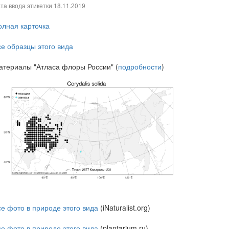
та ввода этикетки
18.11.2019
олная карточка
се образцы этого вида
атериалы "Атласа флоры России" (
подробности
)
се фото в природе этого вида
(iNaturalist.org)
се фото в природе этого вида
(plantarium.ru)