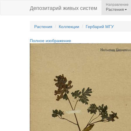
Направление
Депозитарий живых систем
Растения
Растения
Коллекции
Гербарий МГУ
Полное изображение