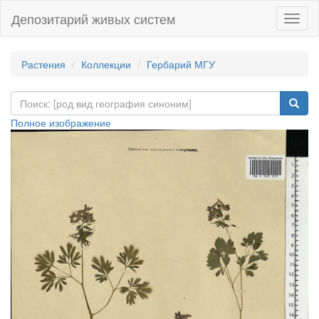
Депозитарий живых систем
Навиг
Растения
Коллекции
Гербарий МГУ
Полное изображение