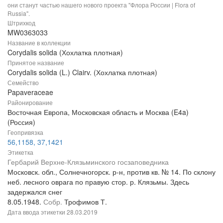
они станут частью нашего нового проекта "Флора России | Flora of
Russia".
Штрихкод
MW0363033
Название в коллекции
Corydalis solida (Хохлатка плотная)
Принятое название
Corydalis solida (L.) Clairv. (Хохлатка плотная)
Семейство
Papaveraceae
Районирование
Восточная Европа, Московская область и Москва (E4a)
(Россия)
Геопривязка
56,1158, 37,1421
Этикетка
Гербарий Верхне-Клязьминского госзаповедника
Московск. обл., Солнечногорск. р-н, против кв. № 14. По склону
неб. лесного оврага по правую стор. р. Клязьмы. Здесь
задержался снег
8.05.1948.
Собр.
Трофимов Т.
Дата ввода этикетки
28.03.2019