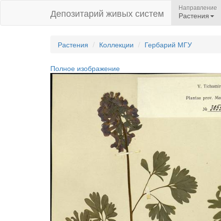
Направление
Депозитарий живых систем
Растения
Растения
Коллекции
Гербарий МГУ
Полное изображение