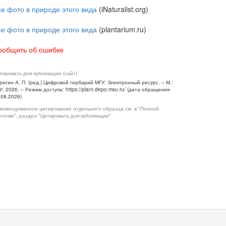
се фото в природе этого вида
(iNaturalist.org)
се фото в природе этого вида
(plantarium.ru)
ообщить об ошибке
тировать для публикации (сайт)
регин А. П. (ред.) Цифровой гербарий МГУ: Электронный ресурс. – М.:
У, 2026. – Режим доступа: https://plant.depo.msu.ru/ (дата обращения
.08.2026)
комендованное цитирование отдельного образца см. в "Полной
рточке", раздел "Цитировать для публикации"