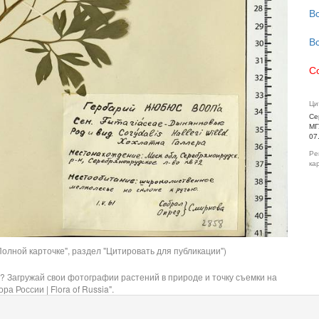
В
В
С
Ци
Се
МГ
07
Ре
ка
олной карточке", раздел "Цитировать для публикации")
? Загружай свои фотографии растений в природе и точку съемки на
ра России | Flora of Russia".