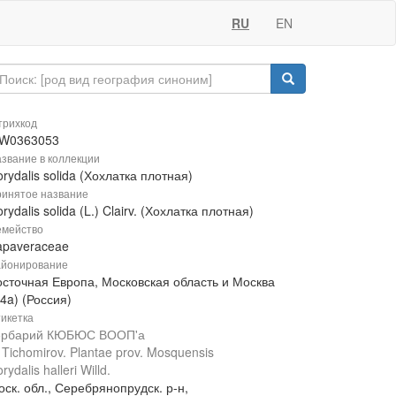
RU
EN
рихкод
W0363053
звание в коллекции
rydalis solida (Хохлатка плотная)
инятое название
rydalis solida (L.) Clairv. (Хохлатка плотная)
мейство
apaveraceae
йонирование
осточная Европа, Московская область и Москва
4a) (Россия)
икетка
ербарий КЮБЮС ВООП'а
 Tichomirov. Plantae prov. Mosquensis
rydalis halleri Willd.
ск. обл., Серебрянопрудск. р-н,