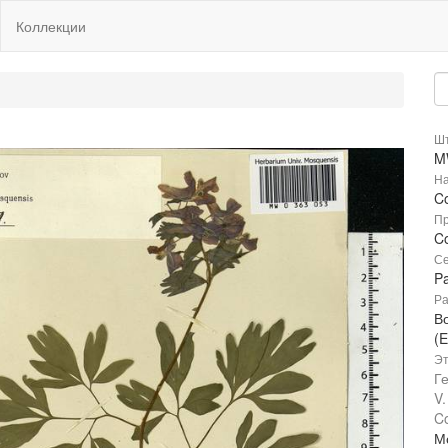
Коллекции
Шт
M
На
Co
Пр
Co
Се
P
Ра
В
(E
Эт
Г
V.
Co
Мо