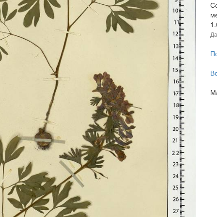
С
м
1
Да
П
В
М