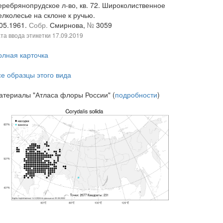
еребрянопрудское л-во, кв. 72. Широколиственное
елколесье на склоне к ручью.
.05.1961.
Собр.
Смирнова,
№
3059
та ввода этикетки
17.09.2019
олная карточка
се образцы этого вида
атериалы "Атласа флоры России" (
подробности
)