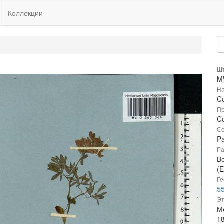
Коллекции
Шт
M
На
Co
Пр
Co
Се
P
Ра
В
(E
Ге
55
Эт
Мо
1