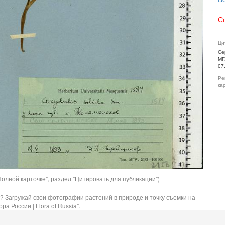
С
Ци
Се
МГ
07
Ре
ка
олной карточке", раздел "Цитировать для публикации")
? Загружай свои фотографии растений в природе и точку съемки на
ра России | Flora of Russia".