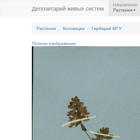
Направление
Депозитарий живых систем
Растения
Растения
Коллекции
Гербарий МГУ
Полное изображение