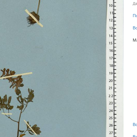
Да
П
В
М
В
В