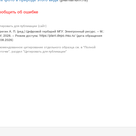
ообщить об ошибке
тировать для публикации (сайт)
регин А. П. (ред.) Цифровой гербарий МГУ: Электронный ресурс. – М.:
У, 2026. – Режим доступа: https://plant.depo.msu.ru/ (дата обращения
.08.2026)
комендованное цитирование отдельного образца см. в "Полной
рточке", раздел "Цитировать для публикации"