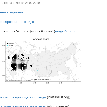
та ввода этикетки
28.03.2019
олная карточка
се образцы этого вида
атериалы "Атласа флоры России" (
подробности
)
се фото в природе этого вида
(iNaturalist.org)
се фото в природе этого вида
(plantarium.ru)