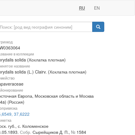
RU
EN
рихкод
W0363064
звание в коллекции
rydalis solida (Хохлатка плотная)
инятое название
rydalis solida (L.) Clairv. (Хохлатка плотная)
мейство
apaveraceae
йонирование
осточная Европа, Московская область и Москва
4a) (Россия)
опривязка
,6549, 37,6222
икетка
ск. губ., с. Коломенское
8.05.1893.
Собр.
Сырейщиков Д. П.,
№
1584