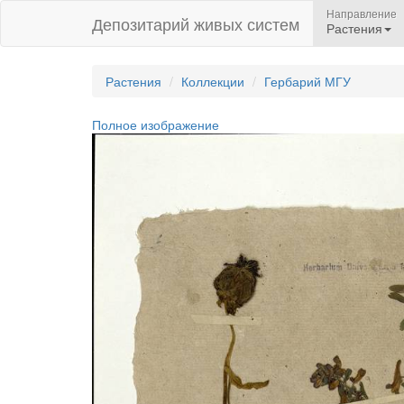
Направление
Депозитарий живых систем
Растения
Растения
Коллекции
Гербарий МГУ
Полное изображение