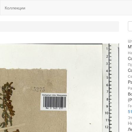
Коллекции
Шт
M
На
Co
Пр
Co
Се
P
Ра
В
(Р
Ге
51
Эт
He
Л