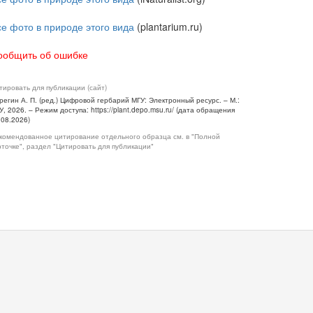
се фото в природе этого вида
(plantarium.ru)
ообщить об ошибке
тировать для публикации (сайт)
регин А. П. (ред.) Цифровой гербарий МГУ: Электронный ресурс. – М.:
У, 2026. – Режим доступа: https://plant.depo.msu.ru/ (дата обращения
.08.2026)
комендованное цитирование отдельного образца см. в "Полной
рточке", раздел "Цитировать для публикации"