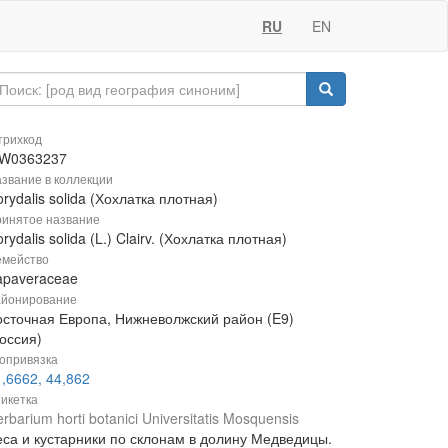
RU
EN
рихкод
W0363237
звание в коллекции
rydalis solida (Хохлатка плотная)
инятое название
rydalis solida (L.) Clairv. (Хохлатка плотная)
мейство
apaveraceae
йонирование
осточная Европа, Нижневолжский район (E9)
оссия)
опривязка
,6662, 44,862
икетка
rbarium horti botanici Universitatis Mosquensis
еса и кустарники по склонам в долину Медведицы.