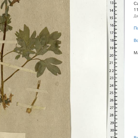
Са
1
Да
П
В
М
В