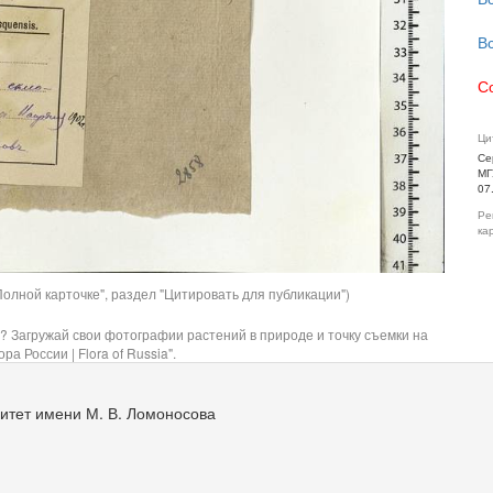
В
С
Ци
Се
МГ
07
Ре
ка
олной карточке", раздел "Цитировать для публикации")
? Загружай свои фотографии растений в природе и точку съемки на
ра России | Flora of Russia".
итет имени М. В. Ломоносова