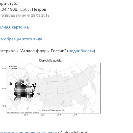
рат. губ.
1.04.1902.
Собр.
Петров
та ввода этикетки
28.03.2019
олная карточка
се образцы этого вида
атериалы "Атласа флоры России" (
подробности
)
се фото в природе этого вида
(iNaturalist.org)