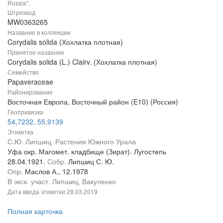
Russia".
Штрихкод
MW0363265
Название в коллекции
Corydalis solida (Хохлатка плотная)
Принятое название
Corydalis solida (L.) Clairv. (Хохлатка плотная)
Семейство
Papaveraceae
Районирование
Восточная Европа, Восточный район (E10) (Россия)
Геопривязка
54,7232, 55,9139
Этикетка
С.Ю. Липшиц. Растения Южного Урала
Уфа окр. Магомет. кладбище (Зират). Лугостепь
28.04.1921.
Собр.
Липшиц С. Ю.
Опр.
Маслов А., 12.1978
В экск. участ. Липшиц, Вакуленко
Дата ввода этикетки
28.03.2019
Полная карточка