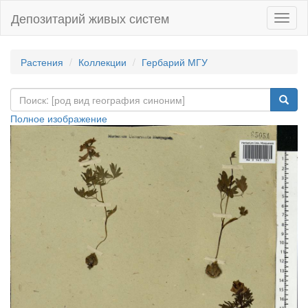
Депозитарий живых систем
Навиг
Растения
Коллекции
Гербарий МГУ
Полное изображение