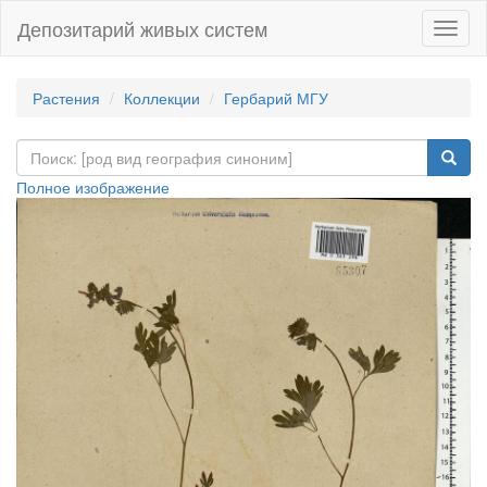
Депозитарий живых систем
Навиг
Растения
Коллекции
Гербарий МГУ
Полное изображение