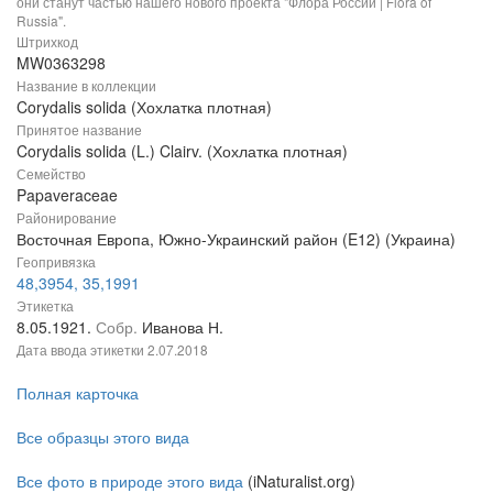
они станут частью нашего нового проекта "Флора России | Flora of
Russia".
Штрихкод
MW0363298
Название в коллекции
Corydalis solida (Хохлатка плотная)
Принятое название
Corydalis solida (L.) Clairv. (Хохлатка плотная)
Семейство
Papaveraceae
Районирование
Восточная Европа, Южно-Украинский район (E12) (Украина)
Геопривязка
48,3954, 35,1991
Этикетка
8.05.1921.
Собр.
Иванова Н.
Дата ввода этикетки
2.07.2018
Полная карточка
Все образцы этого вида
Все фото в природе этого вида
(iNaturalist.org)