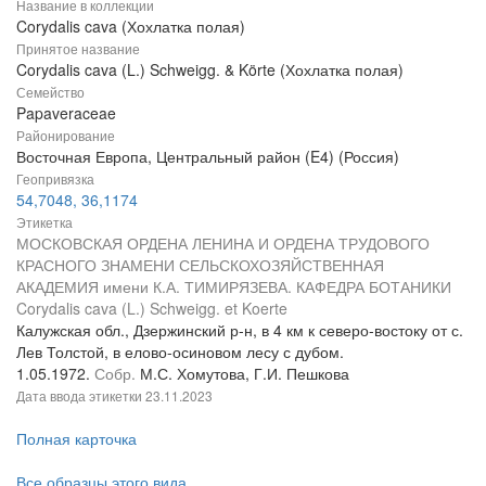
Название в коллекции
Corydalis cava (Хохлатка полая)
Принятое название
Corydalis cava (L.) Schweigg. & Körte (Хохлатка полая)
Семейство
Papaveraceae
Районирование
Восточная Европа, Центральный район (E4) (Россия)
Геопривязка
54,7048, 36,1174
Этикетка
МОСКОВСКАЯ ОРДЕНА ЛЕНИНА И ОРДЕНА ТРУДОВОГО
КРАСНОГО ЗНАМЕНИ СЕЛЬСКОХОЗЯЙСТВЕННАЯ
АКАДЕМИЯ имени К.А. ТИМИРЯЗЕВА. КАФЕДРА БОТАНИКИ
Corydalis cava (L.) Schweigg. et Koerte
Калужская обл., Дзержинский р-н, в 4 км к северо-востоку от с.
Лев Толстой, в елово-осиновом лесу с дубом.
1.05.1972.
Собр.
М.С. Хомутова, Г.И. Пешкова
Дата ввода этикетки
23.11.2023
Полная карточка
Все образцы этого вида