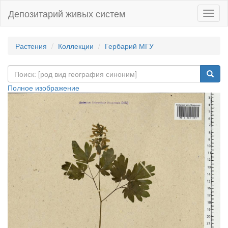
Депозитарий живых систем
Навиг
Растения
Коллекции
Гербарий МГУ
Полное изображение