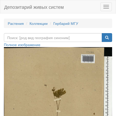
Депозитарий живых систем
Навиг
Растения
Коллекции
Гербарий МГУ
Полное изображение