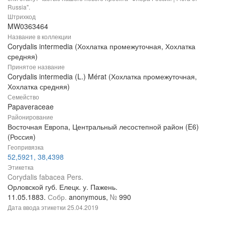
Russia".
Штрихкод
MW0363464
Название в коллекции
Corydalis intermedia (Хохлатка промежуточная, Хохлатка
средняя)
Принятое название
Corydalis intermedia (L.) Mérat (Хохлатка промежуточная,
Хохлатка средняя)
Семейство
Papaveraceae
Районирование
Восточная Европа, Центральный лесостепной район (E6)
(Россия)
Геопривязка
52,5921, 38,4398
Этикетка
Corydalis fabacea Pers.
Орловской губ. Елецк. у. Пажень.
11.05.1883.
Собр.
anonymous,
№
990
Дата ввода этикетки
25.04.2019