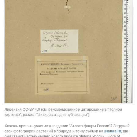
Лицензия CC-BY 4.0 (см. рекомендованное цитирование в "Полной
карточке", раздел "Цитировать для публикации")
Хочешь принять участие в создании "Атласа флоры России"? Загружай
свои фотографии растений в природе и точку съемки на
iNaturalist
, где
они станут частью нашего нового проекта "Флора России | Flora of