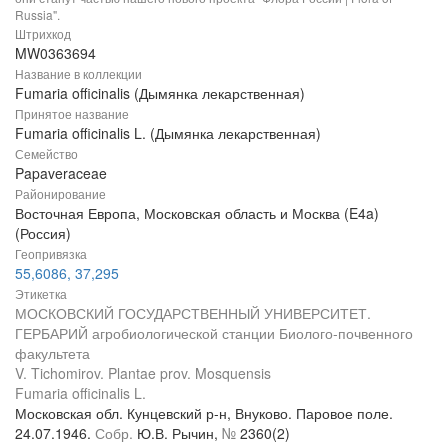
Russia".
Штрихкод
MW0363694
Название в коллекции
Fumaria officinalis (Дымянка лекарственная)
Принятое название
Fumaria officinalis L. (Дымянка лекарственная)
Семейство
Papaveraceae
Районирование
Восточная Европа, Московская область и Москва (E4a)
(Россия)
Геопривязка
55,6086, 37,295
Этикетка
МОСКОВСКИЙ ГОСУДАРСТВЕННЫЙ УНИВЕРСИТЕТ.
ГЕРБАРИЙ агробиологической станции Биолого-почвенного
факультета
V. Tichomirov. Plantae prov. Mosquensis
Fumaria officinalis L.
Московская обл. Кунцевский р-н, Внуково. Паровое поле.
24.07.1946.
Собр.
Ю.В. Рычин,
№
2360(2)