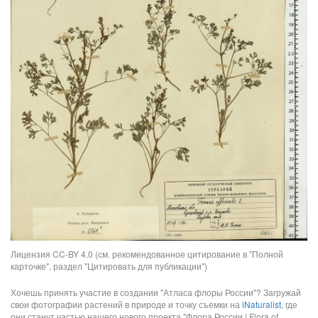
Лицензия CC-BY 4.0 (см. рекомендованное цитирование в "Полной
карточке", раздел "Цитировать для публикации")
Хочешь принять участие в создании "Атласа флоры России"? Загружай
свои фотографии растений в природе и точку съемки на
iNaturalist
, где
они станут частью нашего нового проекта "Флора России | Flora of