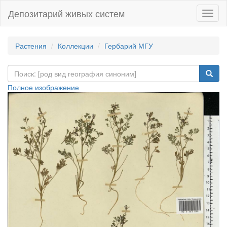
Депозитарий живых систем
Навиг
Растения
Коллекции
Гербарий МГУ
Полное изображение