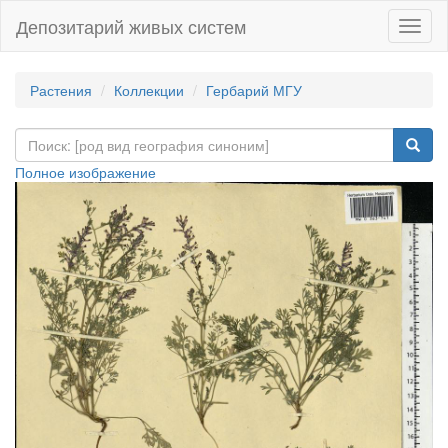
Депозитарий живых систем
Навиг
Растения
Коллекции
Гербарий МГУ
Полное изображение