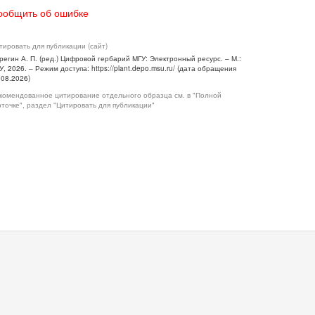
ообщить об ошибке
тировать для публикации (сайт)
регин А. П. (ред.) Цифровой гербарий МГУ: Электронный ресурс. – М.:
У, 2026. – Режим доступа: https://plant.depo.msu.ru/ (дата обращения
.08.2026)
комендованное цитирование отдельного образца см. в "Полной
рточке", раздел "Цитировать для публикации"