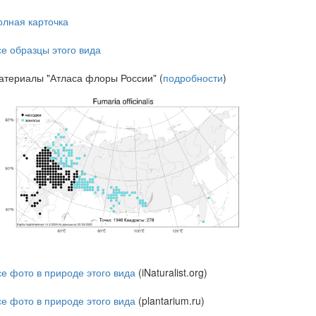
олная карточка
се образцы этого вида
атериалы "Атласа флоры России" (
подробности
)
се фото в природе этого вида
(iNaturalist.org)
се фото в природе этого вида
(plantarium.ru)