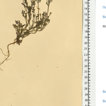
П
В
М
В
В