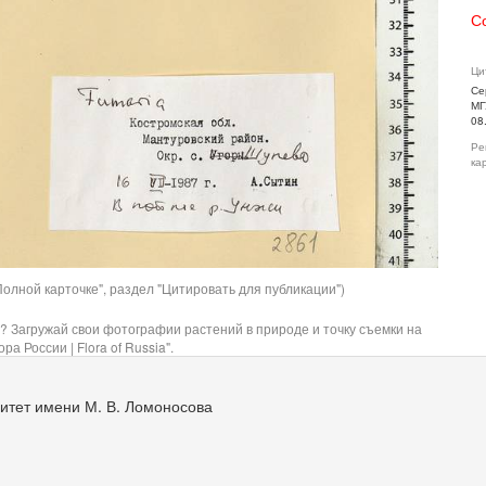
С
Ци
Се
МГ
08
Ре
ка
олной карточке", раздел "Цитировать для публикации")
? Загружай свои фотографии растений в природе и точку съемки на
ра России | Flora of Russia".
итет имени М. В. Ломоносова