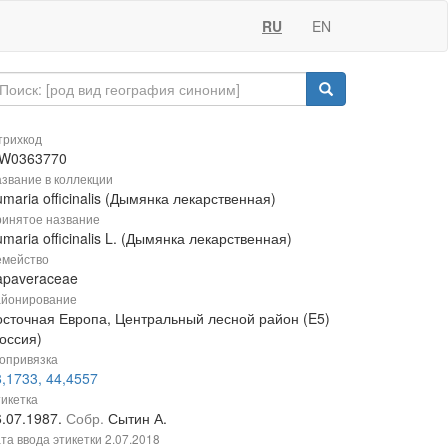
RU
EN
рихкод
W0363770
звание в коллекции
maria officinalis (Дымянка лекарственная)
инятое название
maria officinalis L. (Дымянка лекарственная)
мейство
apaveraceae
йонирование
осточная Европа, Центральный лесной район (E5)
оссия)
опривязка
,1733, 44,4557
икетка
6.07.1987.
Собр.
Сытин А.
та ввода этикетки
2.07.2018