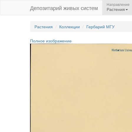
Направление
Депозитарий живых систем
Растения
Растения
Коллекции
Гербарий МГУ
Полное изображение