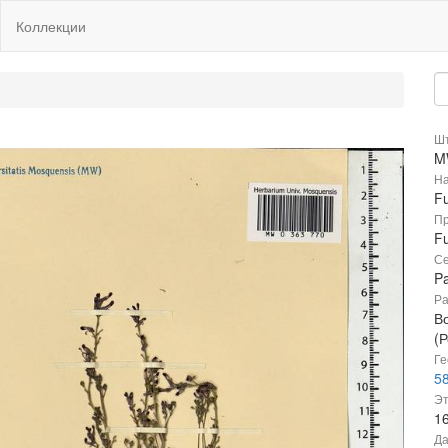
Коллекции
Шт
M
На
Fu
Пр
Fu
Се
P
Ра
В
(Р
Ге
58
Эт
1
Да