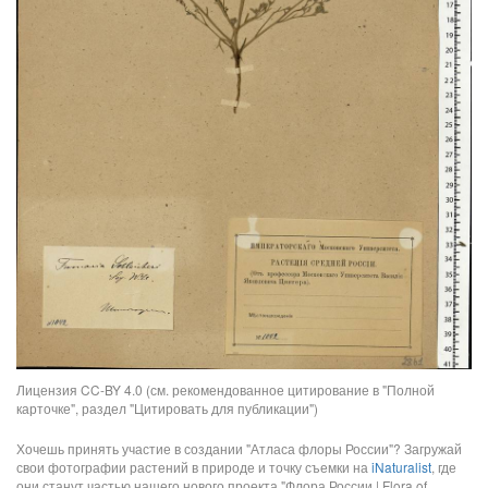
Лицензия CC-BY 4.0 (см. рекомендованное цитирование в "Полной
карточке", раздел "Цитировать для публикации")
Хочешь принять участие в создании "Атласа флоры России"? Загружай
свои фотографии растений в природе и точку съемки на
iNaturalist
, где
они станут частью нашего нового проекта "Флора России | Flora of