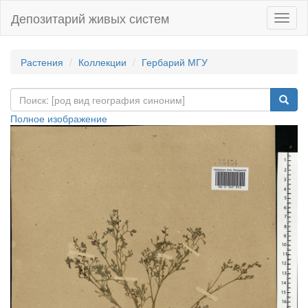
Депозитарий живых систем
Навиг
Растения
Коллекции
Гербарий МГУ
Полное изображение