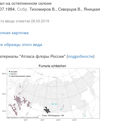
кал на остепненном склоне
.07.1984.
Собр.
Тихомиров В., Скворцов В., Яницкая
та ввода этикетки
28.03.2019
олная карточка
се образцы этого вида
атериалы "Атласа флоры России" (
подробности
)