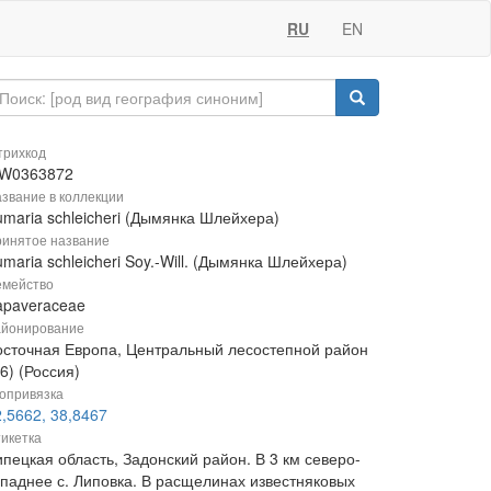
RU
EN
рихкод
W0363872
звание в коллекции
umaria schleicheri (Дымянка Шлейхера)
инятое название
maria schleicheri Soy.-Will. (Дымянка Шлейхера)
мейство
apaveraceae
йонирование
осточная Европа, Центральный лесостепной район
6) (Россия)
опривязка
,5662, 38,8467
икетка
ипецкая область, Задонский район. В 3 км северо-
ападнее с. Липовка. В расщелинах известняковых