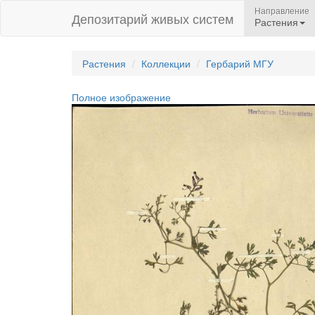
Направление
Депозитарий живых систем
Растения
Растения
Коллекции
Гербарий МГУ
Полное изображение