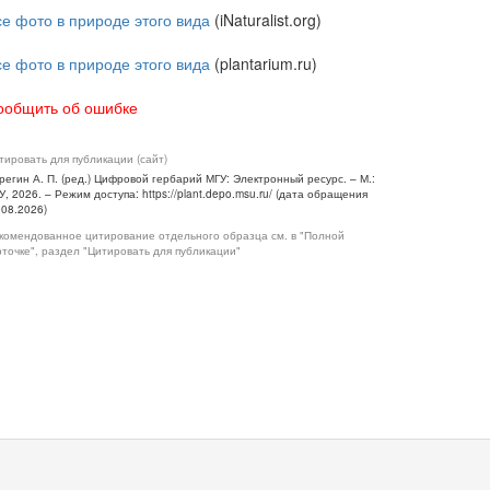
се фото в природе этого вида
(iNaturalist.org)
се фото в природе этого вида
(plantarium.ru)
ообщить об ошибке
тировать для публикации (сайт)
регин А. П. (ред.) Цифровой гербарий МГУ: Электронный ресурс. – М.:
У, 2026. – Режим доступа: https://plant.depo.msu.ru/ (дата обращения
.08.2026)
комендованное цитирование отдельного образца см. в "Полной
рточке", раздел "Цитировать для публикации"