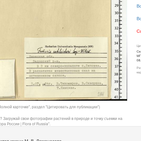
В
В
С
Ци
Се
МГ
08
Ре
ка
олной карточке", раздел "Цитировать для публикации")
? Загружай свои фотографии растений в природе и точку съемки на
ра России | Flora of Russia".
итет имени М. В. Ломоносова