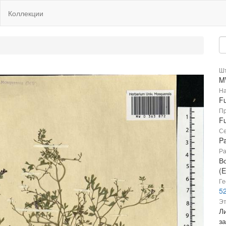
Коллекции
Шт
M
На
F
Пр
Fu
Се
P
Ра
В
(E
Ге
52
Эт
Л
з