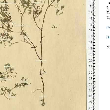
с
5
Т.
Да
П
В
М