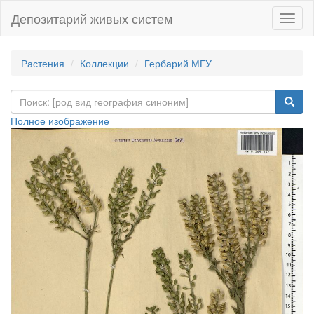
Депозитарий живых систем
Навиг
Растения
Коллекции
Гербарий МГУ
Полное изображение