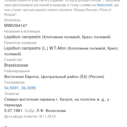
свои фотографии растений в природе и точку съемки на
iNaturalist
, где
они станут частью нашего нового проекта "Флора России | Flora of
Russia".
Штрихкод
MW0364147
Название в коллекции
Lepidium campestre (Клоповник полевой, Кресс полевой)
Принятое название
Lepidium campestre (L.) W.T.Aiton (Клоповник полевой, Кресс
полевой)
Семейство
Brassicaceae
Районирование
Восточная Европа, Центральный район (E4) (Россия)
Геопривязка
54,5691, 36,3085
Этикетка
Северо-восточная окраина г. Калуги, на полотне ж. д., у
переезда
5.07.1981.
Собр.
Л.Ф. Волоснова
Дата ввода этикетки
18.11.2019