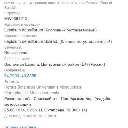
они станут частью нашего нового проекта "Флора России | Flora of
Russia".
Штрихкод
MW0364212
Название в коллекции
Lepidium densiflorum (Клоповник густоцветковый)
Принятое название
Lepidium densiflorum Schrad. (Клоповник густоцветковый)
Семейство
Brassicaceae
Районирование
Восточная Европа, Центральный район (E4) (Россия)
Геопривязка
54,7093, 40,8555
Этикетка
Hortus Botanicus Universitatis Mosquensis
Flora planitiei Mestscheriensis
Рязанская обл. Спасский р-н. Пос. Брыкин Бор. Усадьба
метеостанции
25.06.1974.
Собр.
Н. Октябрева,
№
9061 (1)
Дата ввода этикетки
18.11.2019
Полная карточка