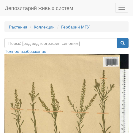
Депозитарий живых систем
Навиг
Растения
Коллекции
Гербарий МГУ
Полное изображение