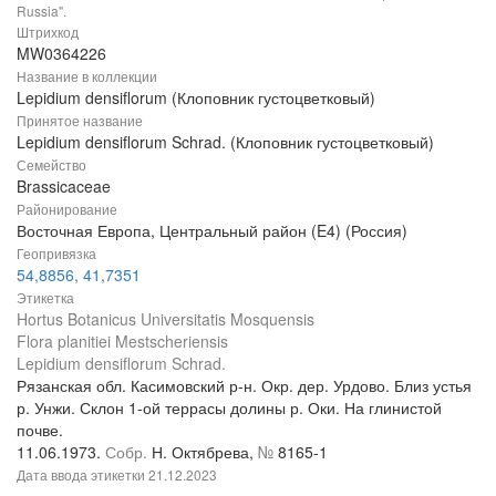
Russia".
Штрихкод
MW0364226
Название в коллекции
Lepidium densiflorum (Клоповник густоцветковый)
Принятое название
Lepidium densiflorum Schrad. (Клоповник густоцветковый)
Семейство
Brassicaceae
Районирование
Восточная Европа, Центральный район (E4) (Россия)
Геопривязка
54,8856, 41,7351
Этикетка
Hortus Botanicus Universitatis Mosquensis
Flora planitiei Mestscheriensis
Lepidium densiflorum Schrad.
Рязанская обл. Касимовский р-н. Окр. дер. Урдово. Близ устья
р. Унжи. Склон 1-ой террасы долины р. Оки. На глинистой
почве.
11.06.1973.
Собр.
Н. Октябрева,
№
8165-1
Дата ввода этикетки
21.12.2023