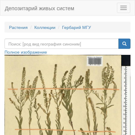
Депозитарий живых систем
Навиг
Растения
Коллекции
Гербарий МГУ
Полное изображение