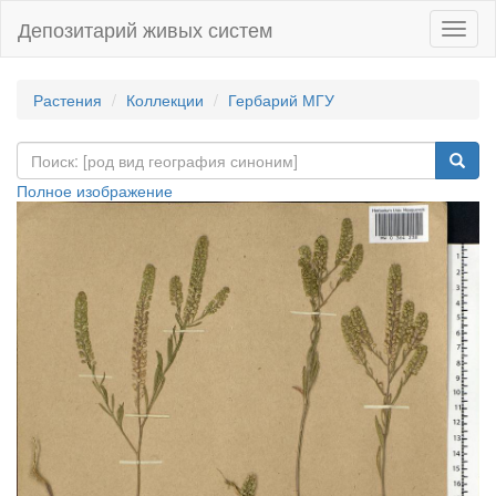
Депозитарий живых систем
Навиг
Растения
Коллекции
Гербарий МГУ
Полное изображение