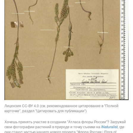
Лицензия CC-BY 4.0 (см. рекомендованное цитирование в "Полной
карточке", раздел "Цитировать для публикации")
Хочешь принять участие в создании "Атласа флоры России"? Загружай
свои фотографии растений в природе и точку съемки на
iNaturalist
, где
они станут частью нашего нового проекта "Флора России | Flora of