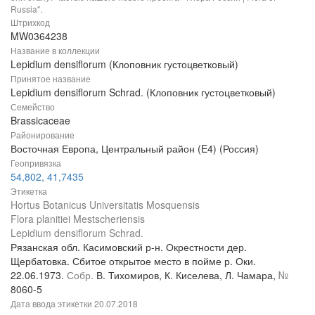
Russia".
Штрихкод
MW0364238
Название в коллекции
Lepidium densiflorum (Клоповник густоцветковый)
Принятое название
Lepidium densiflorum Schrad. (Клоповник густоцветковый)
Семейство
Brassicaceae
Районирование
Восточная Европа, Центральный район (E4) (Россия)
Геопривязка
54,802, 41,7435
Этикетка
Hortus Botanicus Universitatis Mosquensis
Flora planitiei Mestscheriensis
Lepidium densiflorum Schrad.
Рязанская обл. Касимовский р-н. Окрестности дер.
Щербатовка. Сбитое открытое место в пойме р. Оки.
22.06.1973.
Собр.
В. Тихомиров, К. Киселева, Л. Чамара,
№
8060-5
Дата ввода этикетки
20.07.2018