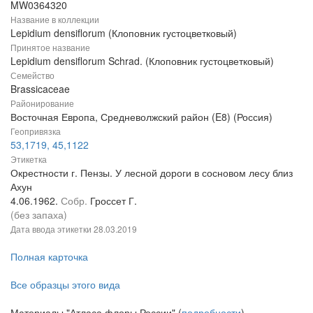
MW0364320
Название в коллекции
Lepidium densiflorum (Клоповник густоцветковый)
Принятое название
Lepidium densiflorum Schrad. (Клоповник густоцветковый)
Семейство
Brassicaceae
Районирование
Восточная Европа, Средневолжский район (E8) (Россия)
Геопривязка
53,1719, 45,1122
Этикетка
Окрестности г. Пензы. У лесной дороги в сосновом лесу близ
Ахун
4.06.1962.
Собр.
Гроссет Г.
(без запаха)
Дата ввода этикетки
28.03.2019
Полная карточка
Все образцы этого вида
Материалы "Атласа флоры России" (
подробности
)