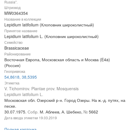
Russia".
Штрихкод
MW0364354
Название в коллекции
Lepidium latifolium (Клоповник широколистный)
Принятое название
Lepidium latifolium L. (Клоповник широколистный)
Семейство
Brassicaceae
Районирование
Восточная Европа, Московская область и Москва (E4a)
(Россия)
Геопривязка
54,8618, 38,5395
Этикетка
V. Tichomirov. Plantae prov. Mosquensis
Lepidium latifolium L.
Московская обл. Озерский р-н. Город Озеры. На ж.-д. путях, на
песке.
30.07.1975.
Собр.
М. Аблеев, А. Шебеко,
№
5662
Дата ввода этикетки
19.03.2019
Полная карточка