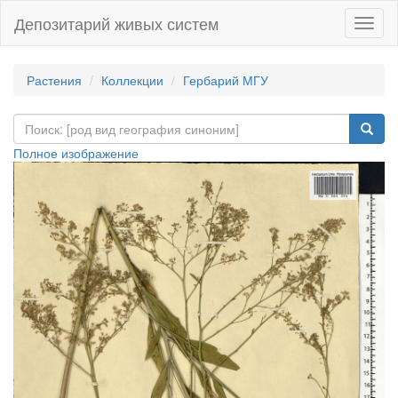
Депозитарий живых систем
Навиг
Растения
Коллекции
Гербарий МГУ
Полное изображение