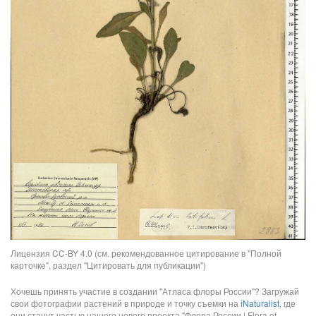
Лицензия CC-BY 4.0 (см. рекомендованное цитирование в "Полной
карточке", раздел "Цитировать для публикации")
Хочешь принять участие в создании "Атласа флоры России"? Загружай
свои фотографии растений в природе и точку съемки на
iNaturalist
, где
они станут частью нашего нового проекта "Флора России | Flora of