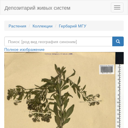
Депозитарий живых систем
Навиг
Растения
Коллекции
Гербарий МГУ
Полное изображение