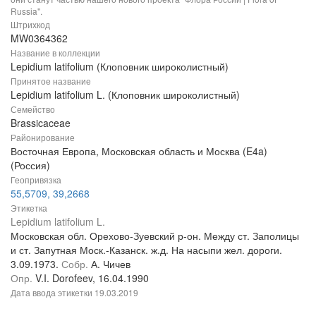
Russia".
Штрихкод
MW0364362
Название в коллекции
Lepidium latifolium (Клоповник широколистный)
Принятое название
Lepidium latifolium L. (Клоповник широколистный)
Семейство
Brassicaceae
Районирование
Восточная Европа, Московская область и Москва (E4a)
(Россия)
Геопривязка
55,5709, 39,2668
Этикетка
Lepidium latifolium L.
Московская обл. Орехово-Зуевский р-он. Между ст. Заполицы
и ст. Запутная Моск.-Казанск. ж.д. На насыпи жел. дороги.
3.09.1973.
Собр.
А. Чичев
Опр.
V.I. Dorofeev, 16.04.1990
Дата ввода этикетки
19.03.2019