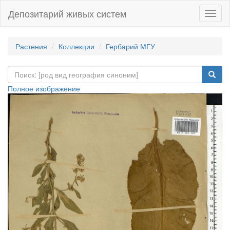
Депозитарий живых систем
Навиг
Растения
Коллекции
Гербарий МГУ
Полное изображение