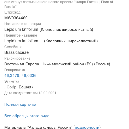
они станут частью нашего нового проекта "Флора России | Flora of
Russia".
Штрихкод
MW0364460
Название в коллекции
Lepidium latifolium (Клоповник широколистный)
Принятое название
Lepidium latifolium L. (Клоповник широколистный)
Семейство
Brassicaceae
Районирование
Восточная Европа, Нижневолжский район (E9) (Россия)
Геопривязка
46,3479, 48,0336
Этикетка
.
Собр.
Бошняк
Дата ввода этикетки
18.02.2021
Полная карточка
Все образцы этого вида
Материалы "Атласа флоры России" (
подробности
)