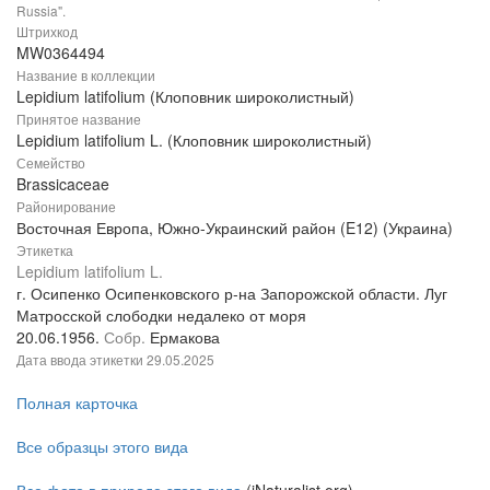
Russia".
Штрихкод
MW0364494
Название в коллекции
Lepidium latifolium (Клоповник широколистный)
Принятое название
Lepidium latifolium L. (Клоповник широколистный)
Семейство
Brassicaceae
Районирование
Восточная Европа, Южно-Украинский район (E12) (Украина)
Этикетка
Lepidium latifolium L.
г. Осипенко Осипенковского р-на Запорожской области. Луг
Матросской слободки недалеко от моря
20.06.1956.
Собр.
Ермакова
Дата ввода этикетки
29.05.2025
Полная карточка
Все образцы этого вида