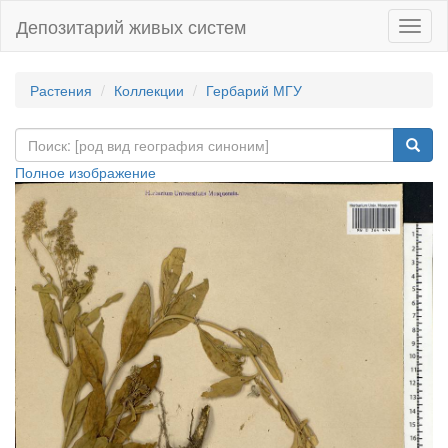
Депозитарий живых систем
Навиг
Растения
Коллекции
Гербарий МГУ
Полное изображение