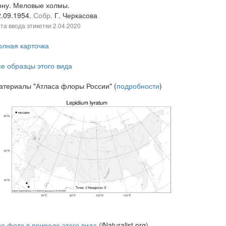
ону. Меловые холмы.
2.09.1954.
Собр.
Г. Черкасова
та ввода этикетки
2.04.2020
олная карточка
се образцы этого вида
атериалы "Атласа флоры России" (
подробности
)
се фото в природе этого вида
(iNaturalist.org)