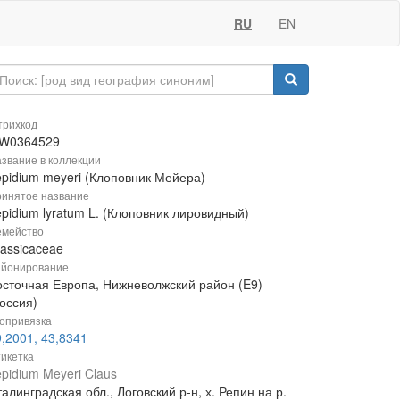
RU
EN
рихкод
W0364529
звание в коллекции
epidium meyeri (Клоповник Мейера)
инятое название
pidium lyratum L. (Клоповник лировидный)
мейство
rassicaceae
йонирование
осточная Европа, Нижневолжский район (E9)
оссия)
опривязка
,2001, 43,8341
икетка
pidium Meyeri Claus
алинградская обл., Логовский р-н, х. Репин на р.