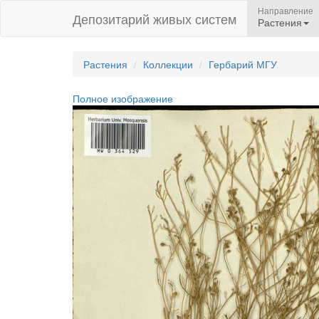
Направление
Депозитарий живых систем
Растения
Растения
Коллекции
Гербарий МГУ
Полное изображение