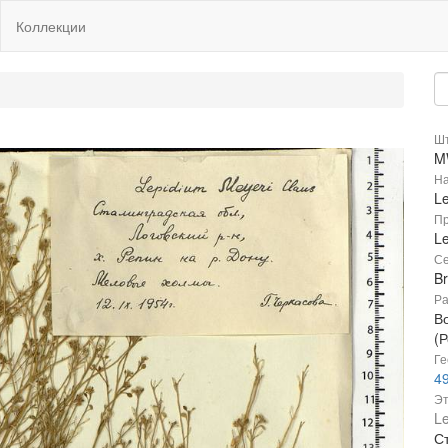
Коллекции
Шт
M
На
L
Пр
Le
Се
B
Ра
В
(Р
Ге
49
Эт
Le
Ст