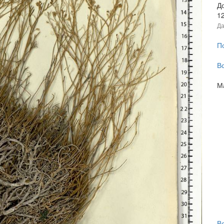
Д
1
Да
П
В
М
В