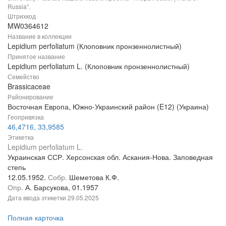
Russia".
Штрихкод
MW0364612
Название в коллекции
Lepidium perfoliatum (Клоповник пронзеннолистный)
Принятое название
Lepidium perfoliatum L. (Клоповник пронзеннолистный)
Семейство
Brassicaceae
Районирование
Восточная Европа, Южно-Украинский район (E12) (Украина)
Геопривязка
46,4716, 33,9585
Этикетка
Lepidium perfoliatum L.
Украинская ССР. Херсонская обл. Аскания-Нова. Заповедная
степь
12.05.1952.
Собр.
Шеметова К.Ф.
Опр.
А. Барсукова, 01.1957
Дата ввода этикетки
29.05.2025
Полная карточка