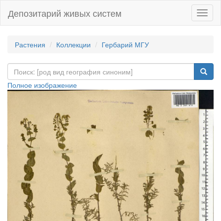
Депозитарий живых систем
Навиг
Растения
Коллекции
Гербарий МГУ
Полное изображение