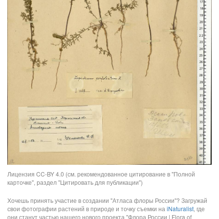
Лицензия CC-BY 4.0 (см. рекомендованное цитирование в "Полной
карточке", раздел "Цитировать для публикации")
Хочешь принять участие в создании "Атласа флоры России"? Загружай
свои фотографии растений в природе и точку съемки на
iNaturalist
, где
они станут частью нашего нового проекта "Флора России | Flora of