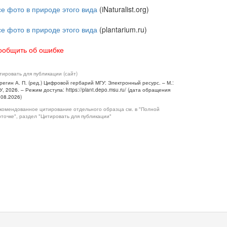
се фото в природе этого вида
(iNaturalist.org)
се фото в природе этого вида
(plantarium.ru)
ообщить об ошибке
тировать для публикации (сайт)
регин А. П. (ред.) Цифровой гербарий МГУ: Электронный ресурс. – М.:
У, 2026. – Режим доступа: https://plant.depo.msu.ru/ (дата обращения
.08.2026)
комендованное цитирование отдельного образца см. в "Полной
рточке", раздел "Цитировать для публикации"