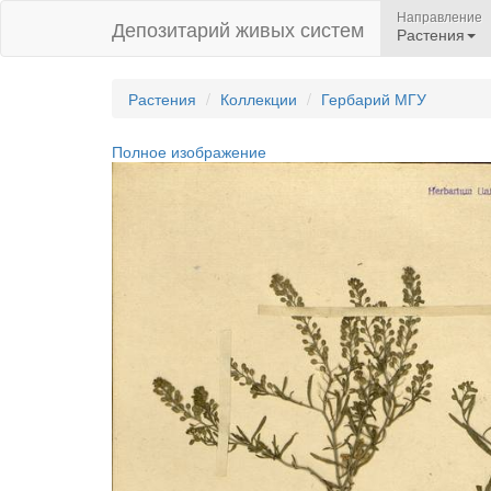
Направление
Депозитарий живых систем
Растения
Растения
Коллекции
Гербарий МГУ
Полное изображение