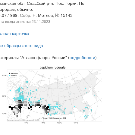
занская обл. Спасcкий р-н. Пос. Горки. По
городам, обычно.
0.07.1969.
Собр.
Н. Метлов,
№
15143
та ввода этикетки
23.11.2023
олная карточка
се образцы этого вида
атериалы "Атласа флоры России" (
подробности
)