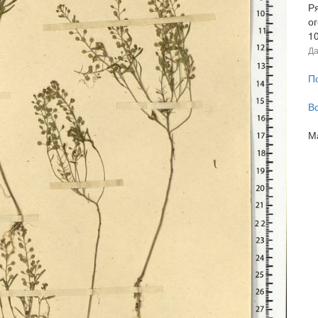
Ря
о
1
Да
П
В
М