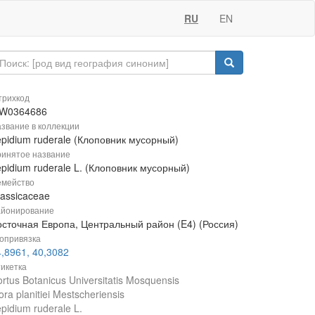
RU
EN
рихкод
W0364686
звание в коллекции
epidium ruderale (Клоповник мусорный)
инятое название
pidium ruderale L. (Клоповник мусорный)
мейство
rassicaceae
йонирование
осточная Европа, Центральный район (E4) (Россия)
опривязка
,8961, 40,3082
икетка
rtus Botanicus Universitatis Mosquensis
ora planitiei Mestscheriensis
pidium ruderale L.