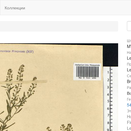
Коллекции
Шт
M
На
L
Пр
Le
Се
B
Ра
В
Ге
54
Эт
Ho
Fl
Le