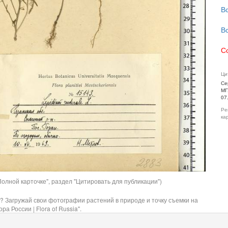
В
В
С
Ци
Се
МГ
07
Ре
ка
олной карточке", раздел "Цитировать для публикации")
? Загружай свои фотографии растений в природе и точку съемки на
ра России | Flora of Russia".