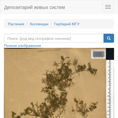
Депозитарий живых систем
Навиг
Растения
Коллекции
Гербарий МГУ
Полное изображение