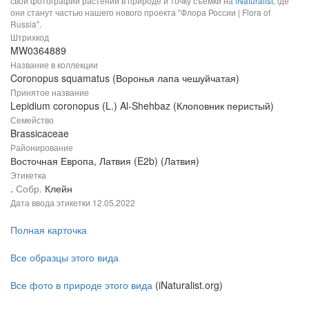
свои фотографии растений в природе и точку съемки на
iNaturalist
, где
они станут частью нашего нового проекта "Флора России | Flora of
Russia".
Штрихкод
MW0364889
Название в коллекции
Coronopus squamatus (Воронья лапа чешуйчатая)
Принятое название
Lepidium coronopus (L.) Al-Shehbaz (Клоповник перистый)
Семейство
Brassicaceae
Районирование
Восточная Европа, Латвия (E2b) (Латвия)
Этикетка
.
Собр.
Клейн
Дата ввода этикетки
12.05.2022
Полная карточка
Все образцы этого вида
Все фото в природе этого вида
(iNaturalist.org)