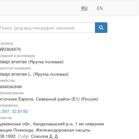
RU
EN
рихкод
W0364970
звание в коллекции
laspi arvense (Ярутка полевая)
инятое название
laspi arvense L. (Ярутка полевая)
мейство
rassicaceae
йонирование
осточная Европа, Северный район (E1) (Россия)
опривязка
,597, 32,8192
икетка
урманская обл., Кандалакшский р-н, 1 км севернее
танции Пояконда. Железнодорожная насыпь
.08.1992.
Собр.
Соколов Д. Д.