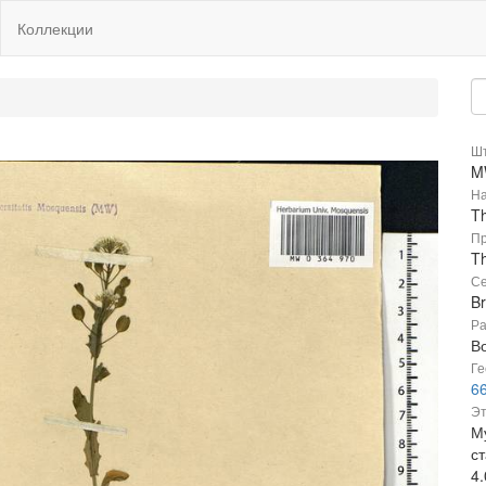
Коллекции
Шт
M
На
Th
Пр
Th
Се
B
Ра
В
Ге
66
Эт
М
с
4