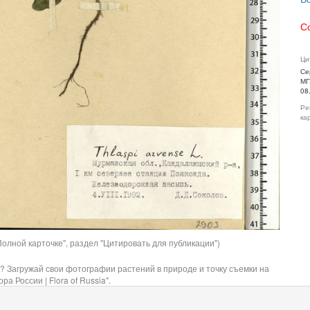
С
Ци
Се
МГ
08
Ре
ка
олной карточке", раздел "Цитировать для публикации")
? Загружай свои фотографии растений в природе и точку съемки на
ра России | Flora of Russia".