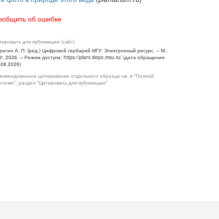
ообщить об ошибке
тировать для публикации (сайт)
регин А. П. (ред.) Цифровой гербарий МГУ: Электронный ресурс. – М.:
У, 2026. – Режим доступа: https://plant.depo.msu.ru/ (дата обращения
.08.2026)
комендованное цитирование отдельного образца см. в "Полной
рточке", раздел "Цитировать для публикации"