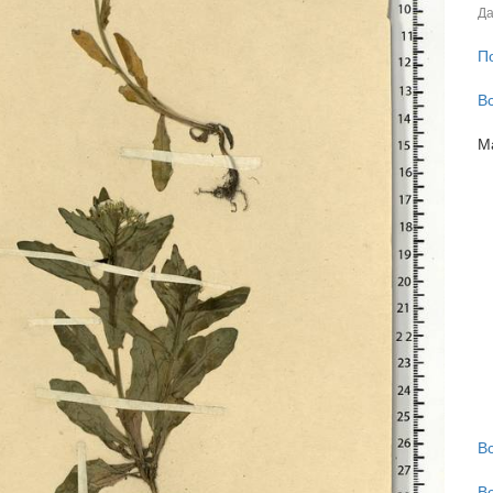
Да
П
В
М
В
В