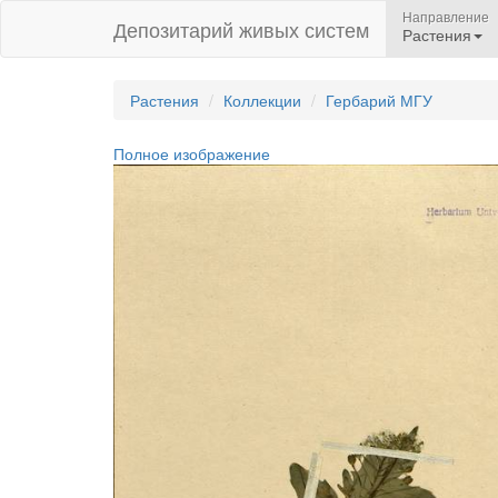
Направление
Депозитарий живых систем
Растения
Растения
Коллекции
Гербарий МГУ
Полное изображение