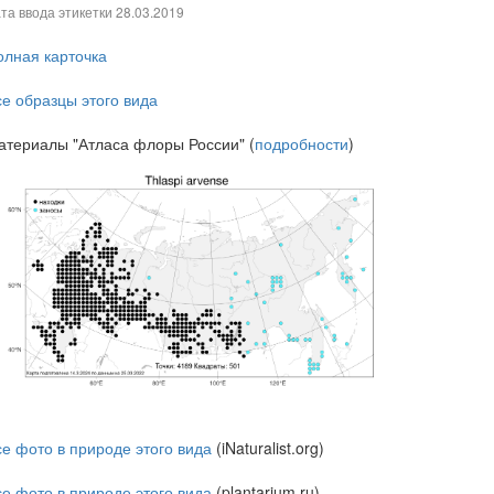
та ввода этикетки
28.03.2019
олная карточка
се образцы этого вида
атериалы "Атласа флоры России" (
подробности
)
се фото в природе этого вида
(iNaturalist.org)
се фото в природе этого вида
(plantarium.ru)