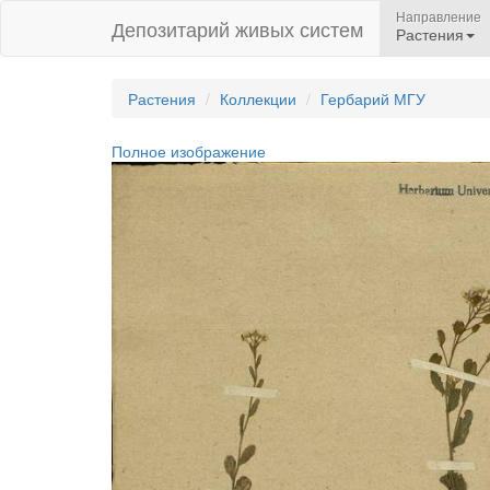
Направление
Депозитарий живых систем
Растения
Растения
Коллекции
Гербарий МГУ
Полное изображение