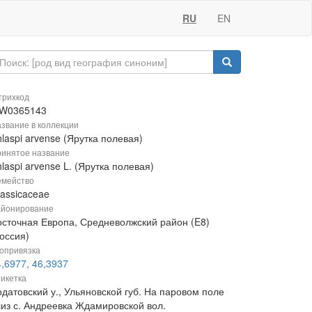
RU
EN
рихкод
W0365143
звание в коллекции
laspi arvense (Ярутка полевая)
инятое название
laspi arvense L. (Ярутка полевая)
мейство
rassicaceae
йонирование
осточная Европа, Средневолжский район (E8)
оссия)
опривязка
,6977, 46,3937
икетка
датовский у., Ульяновской губ. На паровом поле
лиз с. Андреевка Ждамировской вол.