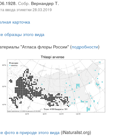
.06.1928.
Собр.
Вернандер Т.
та ввода этикетки
28.03.2019
олная карточка
се образцы этого вида
атериалы "Атласа флоры России" (
подробности
)
се фото в природе этого вида
(iNaturalist.org)