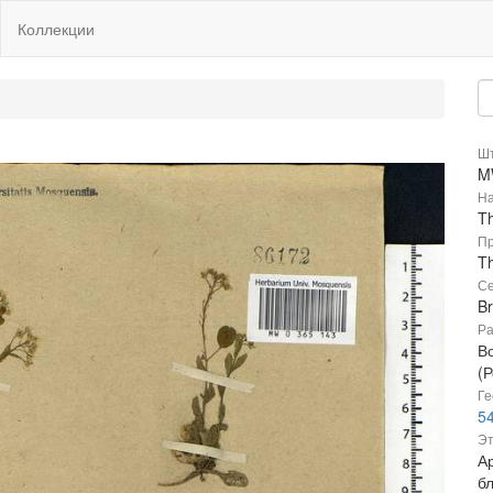
Коллекции
Шт
M
На
Th
Пр
Th
Се
B
Ра
В
(Р
Ге
54
Эт
Ар
б