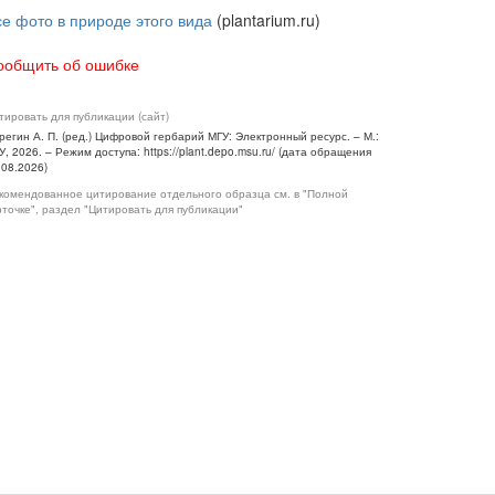
се фото в природе этого вида
(plantarium.ru)
ообщить об ошибке
тировать для публикации (сайт)
регин А. П. (ред.) Цифровой гербарий МГУ: Электронный ресурс. – М.:
У, 2026. – Режим доступа: https://plant.depo.msu.ru/ (дата обращения
.08.2026)
комендованное цитирование отдельного образца см. в "Полной
рточке", раздел "Цитировать для публикации"