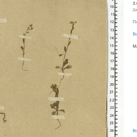
3
Да
П
В
М
В