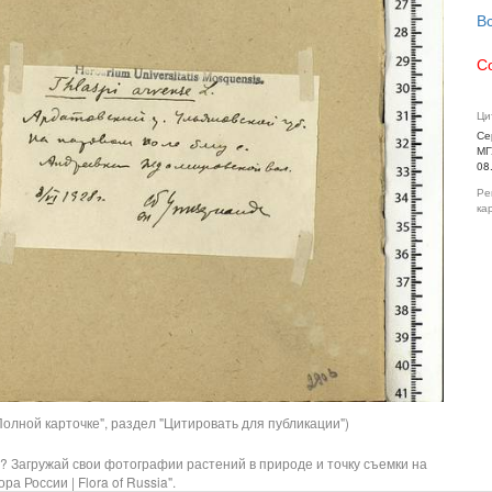
В
С
Ци
Се
МГ
08
Ре
ка
олной карточке", раздел "Цитировать для публикации")
? Загружай свои фотографии растений в природе и точку съемки на
ра России | Flora of Russia".