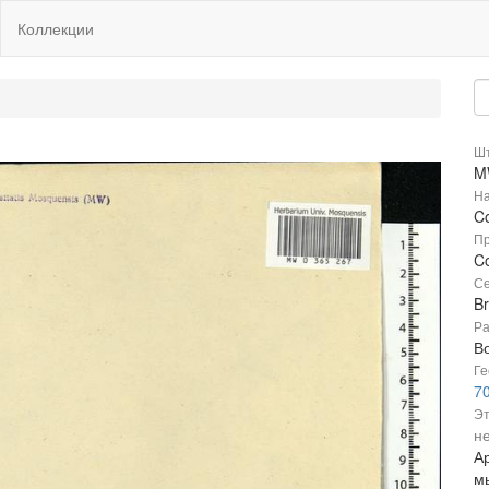
Коллекции
Шт
M
На
Co
Пр
Co
Се
B
Ра
В
Ге
70
Эт
не
Ар
м