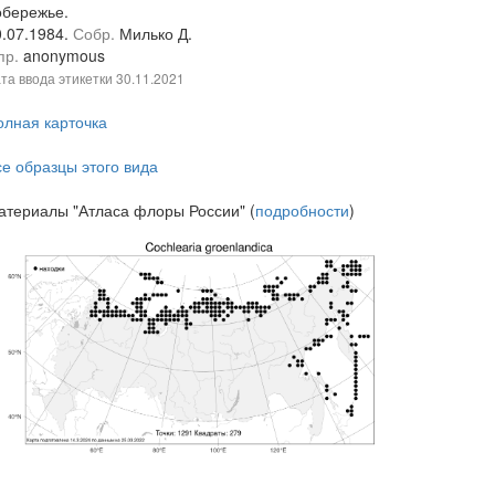
обережье.
0.07.1984.
Собр.
Милько Д.
пр.
anonymous
та ввода этикетки
30.11.2021
олная карточка
се образцы этого вида
атериалы "Атласа флоры России" (
подробности
)