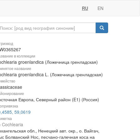
RU
EN
рихкод
W0365267
звание в коллекции
chlearia groenlandica (Ложечница гренладская)
инятое название
chlearia groenlandica L. (Ложечница гренладская)
мейство
rassicaceae
йонирование
осточная Европа, Северный район (E1) (Россия)
опривязка
,4585, 59,0619
икетка
 Cochlearia
хангельская обл., Ненецкий авт. окр., о. Вайгач,
ыс Болванский Нос, песчано-галечная коса на