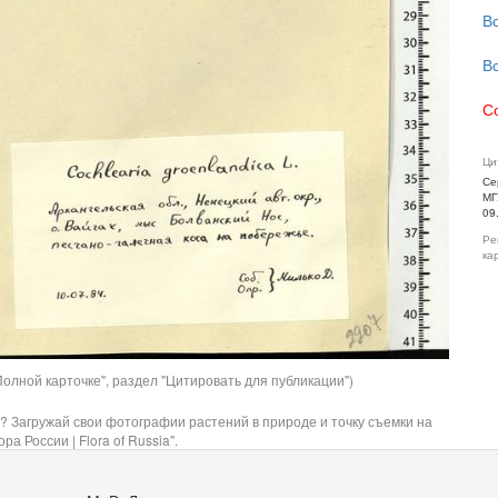
В
В
С
Ци
Се
МГ
09
Ре
ка
олной карточке", раздел "Цитировать для публикации")
? Загружай свои фотографии растений в природе и точку съемки на
ра России | Flora of Russia".