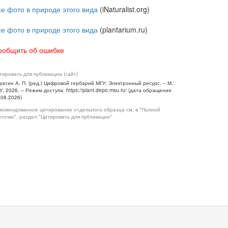
се фото в природе этого вида
(iNaturalist.org)
се фото в природе этого вида
(plantarium.ru)
ообщить об ошибке
тировать для публикации (сайт)
регин А. П. (ред.) Цифровой гербарий МГУ: Электронный ресурс. – М.:
У, 2026. – Режим доступа: https://plant.depo.msu.ru/ (дата обращения
.08.2026)
комендованное цитирование отдельного образца см. в "Полной
рточке", раздел "Цитировать для публикации"