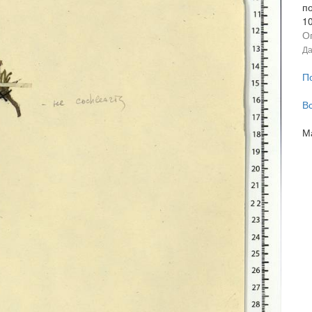
п
1
О
Да
П
В
М