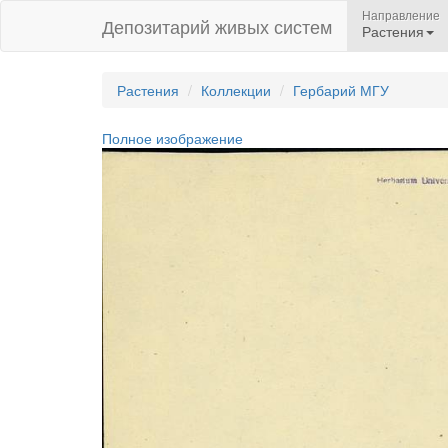
Направление
Депозитарий живых систем
Растения
Растения
Коллекции
Гербарий МГУ
Полное изображение