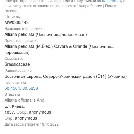
свои фотографии растений в природе и точку съемки на
iNaturalist
, где
они станут частью нашего нового проекта "Флора России | Flora of
Russia".
Штрихкод
MW0365443
Название в коллекции
Alliaria petiolata (Чесночница черешковая)
Принятое название
Alliaria petiolata (M.Bieb.) Cavara & Grande (Чесночница
черешковая)
Семейство
Brassicaceae
Районирование
Восточная Европа, Северо-Украинский район (E11) (Украина)
Геопривязка
50,4504, 30,5236
Этикетка
Alliaria officinalis And.
Бл. Киева.
1837.
Собр.
anonymous
Опр.
anonymous
Дата ввода этикетки
19.10.2022