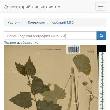
Депозитарий живых систем
Навиг
Растения
Коллекции
Гербарий МГУ
Полное изображение