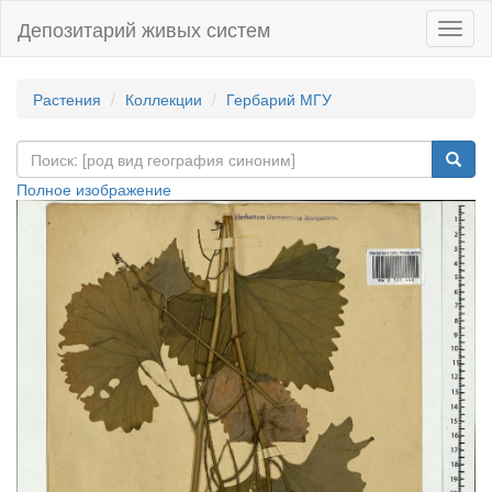
Депозитарий живых систем
Навиг
Растения
Коллекции
Гербарий МГУ
Полное изображение