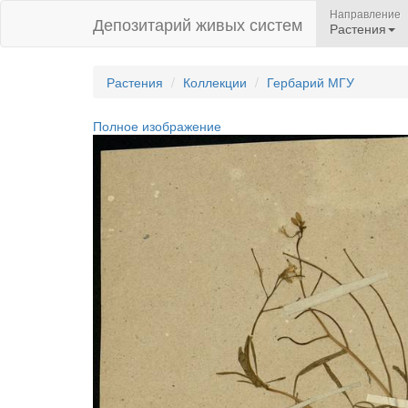
Направление
Депозитарий живых систем
Растения
Растения
Коллекции
Гербарий МГУ
Полное изображение