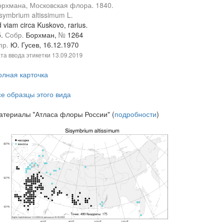
орхмана, Московская флора. 1840.
symbrium altissimum L.
 viam circa Kuskovo, rarius.
5.
Собр.
Борхман,
№
1264
пр.
Ю. Гусев, 16.12.1970
та ввода этикетки
13.09.2019
олная карточка
се образцы этого вида
атериалы "Атласа флоры России" (
подробности
)