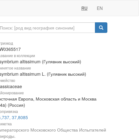
RU
EN
рихкод
W0365517
звание в коллекции
symbrium altissimum (Гулявник высокий)
инятое название
symbrium altissimum L. (Гулявник высокий)
мейство
rassicaceae
йонирование
осточная Европа, Московская область и Москва
4a) (Россия)
опривязка
,737, 37,8085
икетка
мператорского Московского Общества Испытателей
рироды.