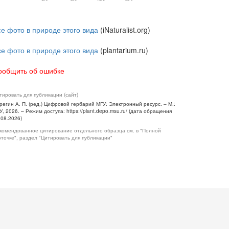
се фото в природе этого вида
(iNaturalist.org)
се фото в природе этого вида
(plantarium.ru)
ообщить об ошибке
тировать для публикации (сайт)
регин А. П. (ред.) Цифровой гербарий МГУ: Электронный ресурс. – М.:
У, 2026. – Режим доступа: https://plant.depo.msu.ru/ (дата обращения
.08.2026)
комендованное цитирование отдельного образца см. в "Полной
рточке", раздел "Цитировать для публикации"