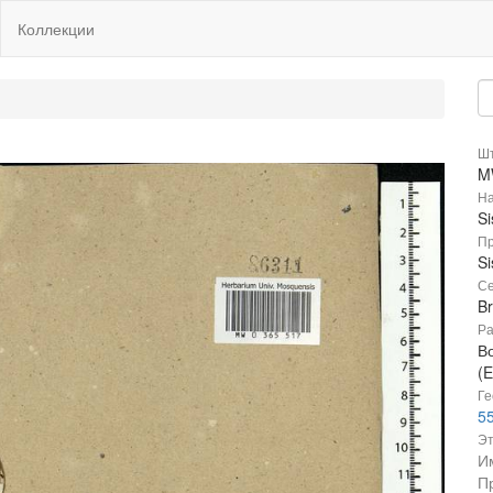
Коллекции
Шт
M
На
Si
Пр
Si
Се
B
Ра
В
(E
Ге
55
Эт
И
П