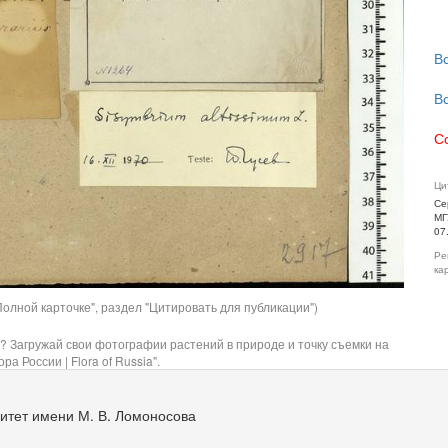
В
В
С
Ци
Се
МГ
07
Ре
ка
олной карточке", раздел "Цитировать для публикации")
? Загружай свои фотографии растений в природе и точку съемки на
ра России | Flora of Russia".
итет имени М. В. Ломоносова