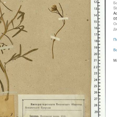
Б
Si
Ad
0
О
Да
П
В
М