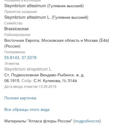
Sisymbrium altissimum (Гулявник высокий)
Принятое название
Sisymbrium altissimum L. (Гулявник высокий)
Семейство
Brassicaceae
Районирование
Восточная Европа, Московская область и Москва (E4a)
(Россия)
Геопривязка
55,8143, 37,5278
Этикетка
Sisymbrium sinapistrum L.
Ст. Подмосковная Виндаво-Рыбинск. ж. д.
06.1915.
Собр.
С.Н. Куликова,
№
314a
Дата ввода этикетки
13.09.2019
Полная карточка
Все образцы этого вида
Материалы "Атласа флоры России" (
подробности
)