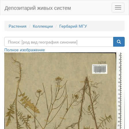
Депозитарий живых систем
Навиг
Растения
Коллекции
Гербарий МГУ
Полное изображение