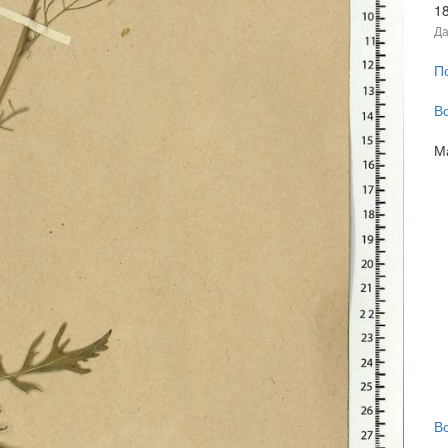
1
Да
П
В
М
В