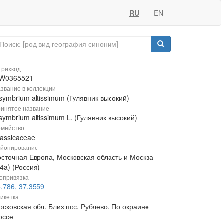
RU
EN
рихкод
W0365521
звание в коллекции
symbrium altissimum (Гулявник высокий)
инятое название
symbrium altissimum L. (Гулявник высокий)
мейство
rassicaceae
йонирование
осточная Европа, Московская область и Москва
4a) (Россия)
опривязка
,786, 37,3559
икетка
осковская обл. Близ пос. Рублево. По окраине
оссе