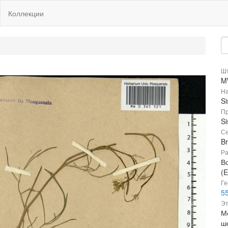
Коллекции
Шт
M
На
Si
Пр
Si
Се
B
Ра
В
(E
Ге
55
Эт
М
ш