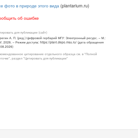
се фото в природе этого вида
(plantarium.ru)
ообщить об ошибке
тировать для публикации (сайт)
регин А. П. (ред.) Цифровой гербарий МГУ: Электронный ресурс. – М.:
У, 2026. – Режим доступа: https://plant.depo.msu.ru/ (дата обращения
.08.2026)
комендованное цитирование отдельного образца см. в "Полной
рточке", раздел "Цитировать для публикации"