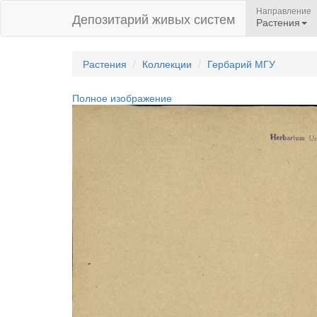
Направление
Депозитарий живых систем
Растения
Растения
Коллекции
Гербарий МГУ
Полное изображение