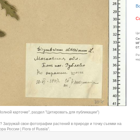
В
С
Ци
Се
МГ
07
Ре
ка
олной карточке", раздел "Цитировать для публикации")
? Загружай свои фотографии растений в природе и точку съемки на
ра России | Flora of Russia".