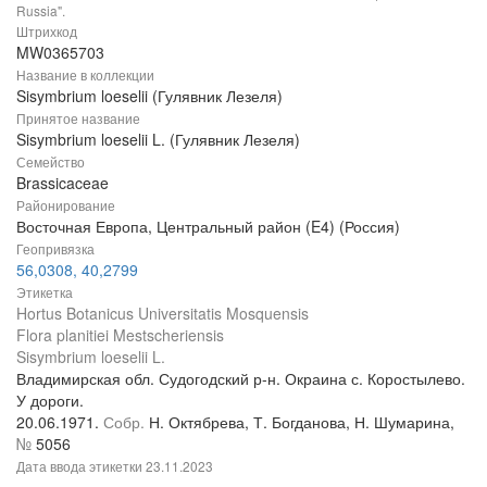
Russia".
Штрихкод
MW0365703
Название в коллекции
Sisymbrium loeselii (Гулявник Лезеля)
Принятое название
Sisymbrium loeselii L. (Гулявник Лезеля)
Семейство
Brassicaceae
Районирование
Восточная Европа, Центральный район (E4) (Россия)
Геопривязка
56,0308, 40,2799
Этикетка
Hortus Botanicus Universitatis Mosquensis
Flora planitiei Mestscheriensis
Sisymbrium loeselii L.
Владимирская обл. Судогодский р-н. Окраина с. Коростылево.
У дороги.
20.06.1971.
Собр.
Н. Октябрева, Т. Богданова, Н. Шумарина,
№
5056
Дата ввода этикетки
23.11.2023