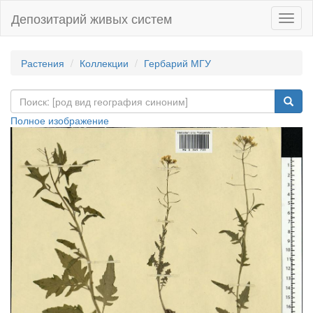
Депозитарий живых систем
Навиг
Растения
Коллекции
Гербарий МГУ
Полное изображение