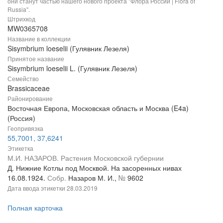
они станут частью нашего нового проекта "Флора России | Flora of
Russia".
Штрихкод
MW0365708
Название в коллекции
Sisymbrium loeselii (Гулявник Лезеля)
Принятое название
Sisymbrium loeselii L. (Гулявник Лезеля)
Семейство
Brassicaceae
Районирование
Восточная Европа, Московская область и Москва (E4a)
(Россия)
Геопривязка
55,7001, 37,6241
Этикетка
М.И. НАЗАРОВ. Растения Московской губернии
Д. Нижние Котлы под Москвой. На засоренных нивах
16.08.1924.
Собр.
Назаров М. И.,
№
9602
Дата ввода этикетки
28.03.2019
Полная карточка