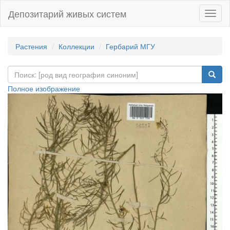
Депозитарий живых систем
Навиг
Растения
Коллекции
Гербарий МГУ
Полное изображение