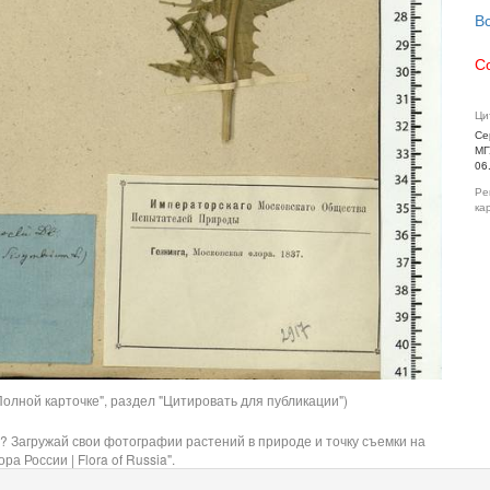
В
С
Ци
Се
МГ
06
Ре
ка
олной карточке", раздел "Цитировать для публикации")
? Загружай свои фотографии растений в природе и точку съемки на
ра России | Flora of Russia".