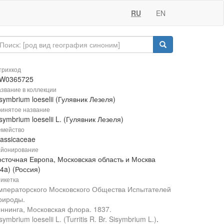
RU
EN
рихкод
W0365725
звание в коллекции
symbrium loeselii (Гулявник Лезеля)
инятое название
symbrium loeselii L. (Гулявник Лезеля)
мейство
rassicaceae
йонирование
осточная Европа, Московская область и Москва
4a) (Россия)
икетка
мператорского Московского Общества Испытателей
рироды.
еннинга, Московская флора. 1837.
symbrium loeselii L. (Turritis R. Br. Sisymbrium L.)
.