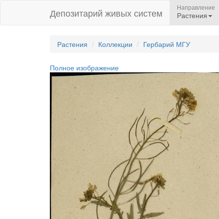
Направление
Депозитарий живых систем
Растения
Растения
Коллекции
Гербарий МГУ
Полное изображение