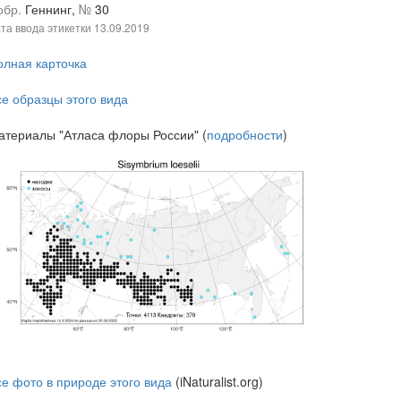
обр.
Геннинг,
№
30
та ввода этикетки
13.09.2019
олная карточка
се образцы этого вида
атериалы "Атласа флоры России" (
подробности
)
се фото в природе этого вида
(iNaturalist.org)