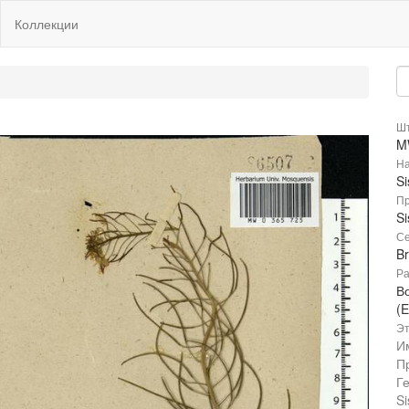
Коллекции
Шт
M
На
Si
Пр
Si
Се
B
Ра
В
(E
Эт
И
П
Г
Si