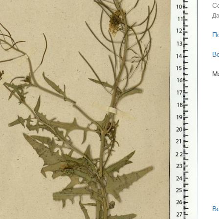
С
Да
П
В
М
В