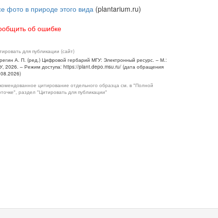
се фото в природе этого вида
(plantarium.ru)
ообщить об ошибке
тировать для публикации (сайт)
регин А. П. (ред.) Цифровой гербарий МГУ: Электронный ресурс. – М.:
У, 2026. – Режим доступа: https://plant.depo.msu.ru/ (дата обращения
.08.2026)
комендованное цитирование отдельного образца см. в "Полной
рточке", раздел "Цитировать для публикации"