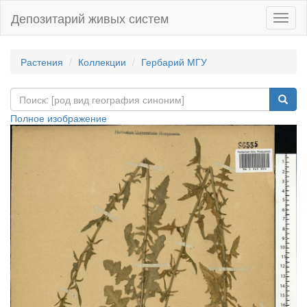
Депозитарий живых систем
Навиг
Растения
Коллекции
Гербарий МГУ
Полное изображение