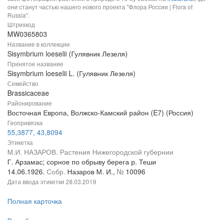
они станут частью нашего нового проекта "Флора России | Flora of
Russia".
Штрихкод
MW0365803
Название в коллекции
Sisymbrium loeselii (Гулявник Лезеля)
Принятое название
Sisymbrium loeselii L. (Гулявник Лезеля)
Семейство
Brassicaceae
Районирование
Восточная Европа, Волжско-Камский район (E7) (Россия)
Геопривязка
55,3877, 43,8094
Этикетка
М.И. НАЗАРОВ. Растения Нижегородской губернии
Г. Арзамас; сорное по обрыву берега р. Теши
14.06.1926.
Собр.
Назаров М. И.,
№
10096
Дата ввода этикетки
28.03.2019
Полная карточка